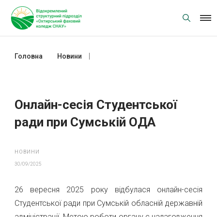
Skip
to
content
Головна
Новини
Онлайн-сесія Студентської ради
при Сумській ОДА
Онлайн-сесія Студентської
ради при Сумській ОДА
НОВИНИ
30/09/2025
26 вересня 2025 року відбулася онлайн-сесія
Студентської ради при Сумській обласній державній
адміністрації. Метою роботи органу є налагодження