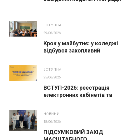
ВСТУПНА
29/06/2026
Крок у майбутнє: у коледжі
відбувся захопливий
профорієнтаційний захід для
абітурієнтів
ВСТУПНА
25/06/2026
ВСТУП-2026: реєстрація
електронних кабінетів та
подання заяв до закладів ФПО
на основі 9 класів
НОВИНИ
18/06/2026
ПІДСУМКОВИЙ ЗАХІД
МАСШТАБНОГО