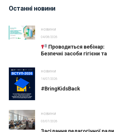
Останні новини
НОВИНИ
04/08/2026
Проводиться вебінар:
Безпечні засоби гігієни та
косметика у публічних
закупівлях
НОВИНИ
14/07/2026
#BringKidsBack
НОВИНИ
03/07/2026
Засідання педагогічної ради