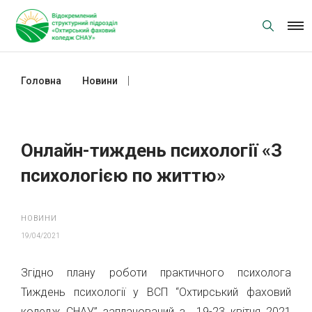
Skip
to
content
Головна
Новини
Онлайн-тиждень психології «З
психологією по життю»
Онлайн-тиждень психології «З
психологією по життю»
НОВИНИ
19/04/2021
Згідно плану роботи практичного психолога
Тиждень психології у ВСП “Охтирський фаховий
коледж СНАУ” запланований з 19-23 квітня 2021