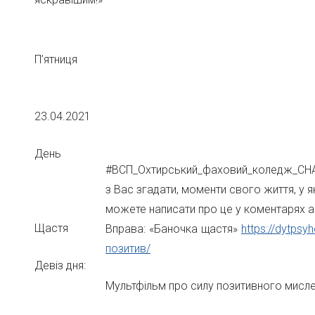
П’ятниця
23.04.2021
День
#ВСП_Охтирський_фаховий_коледж_СНА
з Вас згадати, моменти свого життя, у 
можете написати про це у коментарях а
Щастя
Вправа: «Баночка щастя»
https://dytps
позитив/
Девіз дня:
Мультфільм про силу позитивного мисл