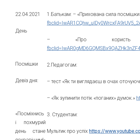
22.04.2021
1.Батькам: – «Прихована сила посмішк
fbclid=IwAR1CQhw_uIDy0WrcxFA9rUV5_
День
– «Про корист
fbclid=IwAR0gMD6GQMSBx9QAZHk3nZF
Посмішки
2.Педагогам:
Девіз дня:
– тест «Як ти виглядаєш в очах оточую
– «Як зупинити потік «поганих» думок.»
h
«Посміхнись
3. Студентам:
і похмурий
день стане
Мультик про успіх
https://www.youtube.
яскравішим!»