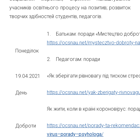
учасників освітнього процесу на позитив; розвиток
творчих здібностей студентів, педагогів.
1. Батькам: поради «Мистецтво доброти:
https://ocsnau.net/mystecztvo-dobroty-nav
Понеділок
2. Педагогам: поради
«Як зберігати рівновагу під тиском стре
19.04.2021
https://ocsnau.net/yak-zberigaty-rivnovag
День
Як жити, коли в країні короновірус: пор
https://ocsnau.net/porady-ta-rekomendacz
Доброти
virus
–
porady
–
psyhologa
/