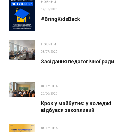
НОВИНИ
14/07/2026
#BringKidsBack
НОВИНИ
03/07/2026
Засідання педагогічної ради
ВСТУПНА
29/06/2026
Крок у майбутнє: у коледжі
відбувся захопливий
профорієнтаційний захід для
абітурієнтів
ВСТУПНА