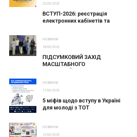
25/06/2026
ВСТУП-2026: реєстрація
електронних кабінетів та
подання заяв до закладів ФПО
на основі 9 класів
НОВИНИ
18/06/2026
ПІДСУМКОВИЙ ЗАХІД
МАСШТАБНОГО
ІННОВАЦІЙНОГО ОСВІТНЬОГО
ПРОЄКТУ У ЛЬВОВІ
НОВИНИ
17/06/2026
5 міфів щодо вступу в Україні
для молоді з ТОТ
НОВИНИ
15/06/2026