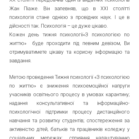
Жан Піаже. Він запевняв, що в ХХІ столітті
психологія стане однією з провідних наук. І це в
дійсності так. Психологія – це дуже цікаво.
Кожен день тижня психології«З психологією по
життю» буде проходити під певним девізом, Ви
отримуватимете цікаву та корисну інформацію та
завдання.
Метою проведення Тижня психології «З психологією
по життю» є зниження психоемоційної напруги
учасників освітнього процесу в умовах карантину;
надання консультативної та інформаційно-
психологічної підтримки процесу дистанційного
навчання та розвитку студентів; спостереження за
активністю дітей, батьків та працівників коледжу у
соціальних мережах; сприяння налаштуванню