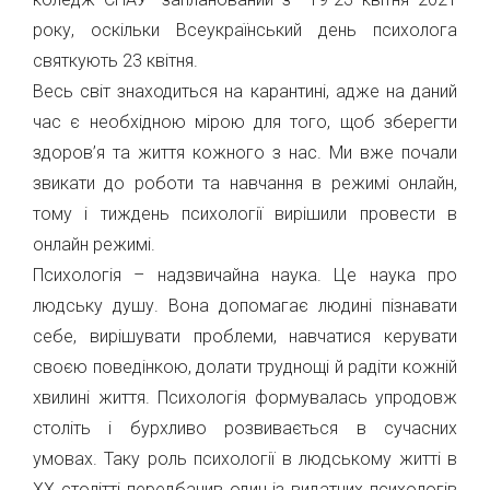
року, оскільки Всеукраїнський день психолога
святкують 23 квітня.
Весь світ знаходиться на карантині, адже на даний
час є необхідною мірою для того, щоб зберегти
здоров’я та життя кожного з нас. Ми вже почали
звикати до роботи та навчання в режимі онлайн,
тому і тиждень психології вирішили провести в
онлайн режимі.
Психологія – надзвичайна наука. Це наука про
людську душу. Вона допомагає людині пізнавати
себе, вирішувати проблеми, навчатися керувати
своєю поведінкою, долати труднощі й радіти кожній
хвилині життя. Психологія формувалась упродовж
століть і бурхливо розвивається в сучасних
умовах. Таку роль психології в людському житті в
ХХ столітті передбачив один із видатних психологів