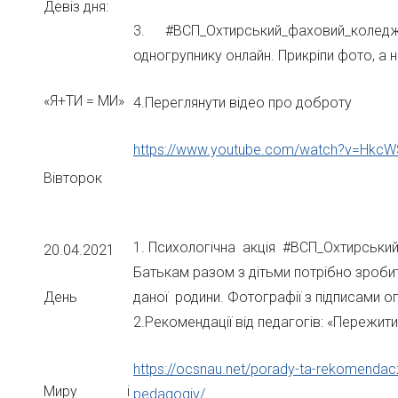
Девіз дня:
3. #ВСП_Охтирський_фаховий_коледж
одногрупнику онлайн. Прикріпи фото, а 
«Я+ТИ = МИ»
4.Переглянути відео про доброту
https://www.youtube.com/watch?v=Hkc
Вівторок
1. Психологічна акція #ВСП_Охтирськи
20.04.2021
Батькам разом з дітьми потрібно зробит
День
даної родини. Фотографії з підписами о
2.Рекомендації від педагогів: «Пережити
https://ocsnau.net/porady-ta-rekomendacz
Миру і
pedagogiv/