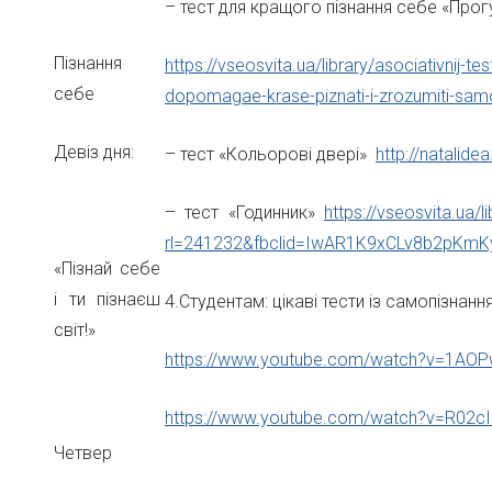
– тест для кращого пізнання себе «Прог
Пізнання
https://vseosvita.ua/library/asociativnij-te
себе
dopomagae-krase-piznati-i-zrozumiti-sa
Девіз дня:
– тест «Кольорові двері»
http://natalide
– тест «Годинник»
https://vseosvita.ua/
rl=241232&fbclid=IwAR1K9xCLv8b2p
«Пізнай себе
і ти пізнаєш
4.Студентам: цікаві тести із самопізнанн
світ!»
https://www.youtube.com/watch?v=1AO
https://www.youtube.com/watch?v=R02c
Четвер