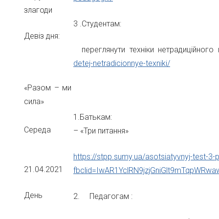
злагоди
3 .Студентам:
Девіз дня:
переглянути техніки нетрадиційног
detej-netradicionnye-texniki/
«Разом – ми
сила»
1.Батькам:
Середа
– «Три питання»
https://stpp.sumy.ua/asotsiatyvnyj-test-3-
21.04.2021
fbclid=IwAR1YclRN9jzjGniGlt9mTqpWR
День
2. Педагогам :