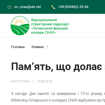
Skip
oc_snau@ukr.net
+38 (05446)2-20-66
to
content
Головна
Новини
Пам’ять, що долає забуття
Пам’ять, що долає
БІБЛІОТЕКА
14/05/2018
З нагоди Дня пам’яті та примиренні і 73-ої річниці
бібліотеці Охтирського коледжу СНАУ відбулася зустр