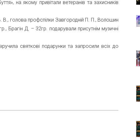
уття», на якому привітали ветеранів та захисників
В., голова профспілки Завгородній П. П., Волошин
 гр., Брагін Д. – 32гр. подарували присутнім музичні
ручила святкові подарунки та запросили всіх до