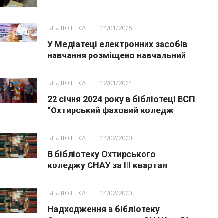
“Планета Земля наш спільний дім”
БІБЛІОТЕКА
24/01/2025
У Медіатеці електронних засобів
навчання розміщено навчальний
посібник
БІБЛІОТЕКА
22/01/2024
22 січня 2024 року в бібліотеці ВСП
“Охтирський фаховий коледж
СНАУ” відбувся захід присвячений
Дню Соборності України
БІБЛІОТЕКА
24/02/2020
В бібліотеку Охтирського
коледжу СНАУ за ІІІ квартал
2019р. надійшло 373 шт.
примірників,
БІБЛІОТЕКА
24/02/2020
Надходження в бібліотеку