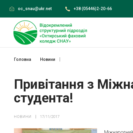
Skip
oc_snau@ukr.net
+38 (05446)2-20-66
to
content
Головна
Новини
Привітання з Міжнародним днем студ
Привітання з Між
студента!
НОВИНИ
17/11/2017
Міжнародний