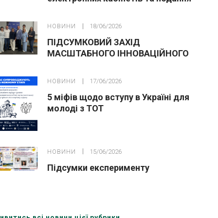
заяв до закладів ФПО на основі 9
класів
НОВИНИ
18/06/2026
ПІДСУМКОВИЙ ЗАХІД
МАСШТАБНОГО ІННОВАЦІЙНОГО
ОСВІТНЬОГО ПРОЄКТУ У ЛЬВОВІ
НОВИНИ
17/06/2026
5 міфів щодо вступу в Україні для
молоді з ТОТ
НОВИНИ
15/06/2026
Підсумки експерименту
ивитись всі новини цієї рубрики