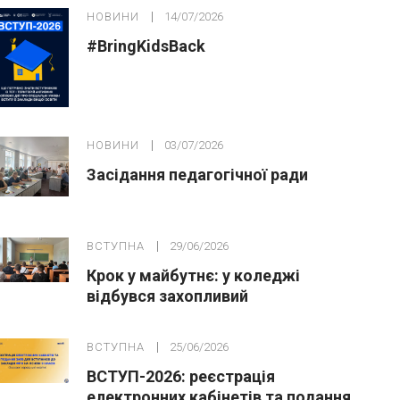
НОВИНИ
14/07/2026
#BringKidsBack
НОВИНИ
03/07/2026
Засідання педагогічної ради
ВСТУПНА
29/06/2026
Крок у майбутнє: у коледжі
відбувся захопливий
профорієнтаційний захід для
абітурієнтів
ВСТУПНА
25/06/2026
ВСТУП-2026: реєстрація
електронних кабінетів та подання