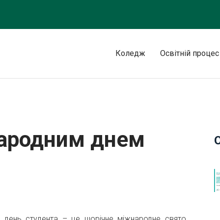
Коледж
Освітній процес
ента!
народним днем
 день студента – це щорічне міжнародне свято