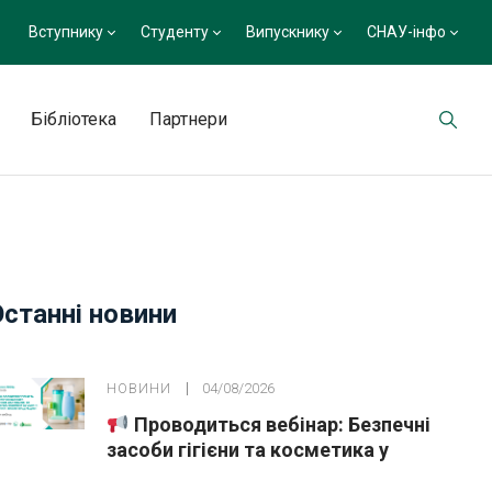
Вступнику
Студенту
Випускнику
СНАУ-інфо
Бібліотека
Партнери
Останні новини
НОВИНИ
04/08/2026
Проводиться вебінар: Безпечні
засоби гігієни та косметика у
публічних закупівлях