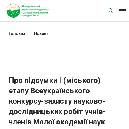
Skip
to
content
Головна
Новини
Про підсумки І (міського) етапу
Всеукраїнського конкурсу-захисту
науково-дослідницьких робіт
учнів-членів Малої академії наук
України
Про підсумки І (міського)
етапу Всеукраїнського
конкурсу-захисту науково-
дослідницьких робіт учнів-
членів Малої академії наук