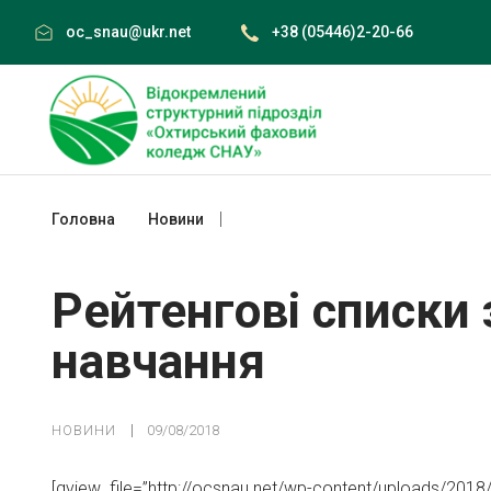
Skip
oc_snau@ukr.net
+38 (05446)2-20-66
to
content
Головна
Новини
Рейтенгові списки заочна форма нав
Рейтенгові списки
навчання
НОВИНИ
09/08/2018
[gview file=”http://ocsnau.net/wp-content/uploads/2018/