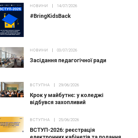
НОВИНИ
14/07/2026
#BringKidsBack
НОВИНИ
03/07/2026
Засідання педагогічної ради
ВСТУПНА
29/06/2026
Крок у майбутнє: у коледжі
відбувся захопливий
профорієнтаційний захід для
абітурієнтів
ВСТУПНА
25/06/2026
ВСТУП-2026: реєстрація
електронних кабінетів та подання