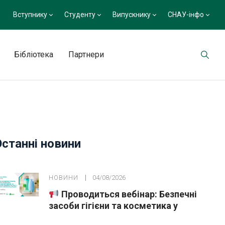
Вступнику
Студенту
Випускнику
СНАУ-інфо
Бібліотека
Партнери
Останні новини
НОВИНИ
04/08/2026
Проводиться вебінар: Безпечні
засоби гігієни та косметика у
публічних закупівлях