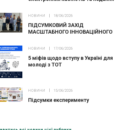
заяв до закладів ФПО на основі 9
класів
НОВИНИ
18/06/2026
ПІДСУМКОВИЙ ЗАХІД
МАСШТАБНОГО ІННОВАЦІЙНОГО
ОСВІТНЬОГО ПРОЄКТУ У ЛЬВОВІ
НОВИНИ
17/06/2026
5 міфів щодо вступу в Україні для
молоді з ТОТ
НОВИНИ
15/06/2026
Підсумки експерименту
ивитись всі новини цієї рубрики