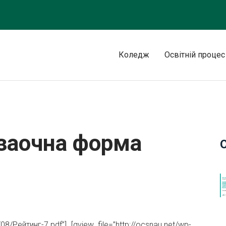
Коледж
Освітній процес
чання
 заочна форма
08/Рейтинг-7.pdf”] [gview file=”http://ocsnau.net/wp-