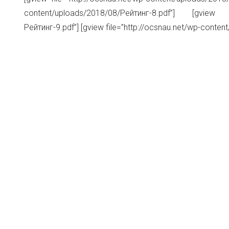
content/uploads/2018/08/Рейтинг-8.pdf”] [gview fil
Рейтинг-9.pdf”] [gview file=”http://ocsnau.net/wp-conte