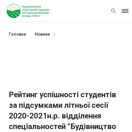
Skip
to
content
Головна
Новини
Рейтинг успішності студентів за
підсумками літньої сесії 2020-
2021н.р. відділення спеціальностей
“Будівництво та цивільна
інженерія”, “Економіка”, ”
Підприємництво, торгівля та
біржова діяльність “
Рейтинг успішності студентів
за підсумками літньої сесії
2020-2021н.р. відділення
спеціальностей “Будівництво