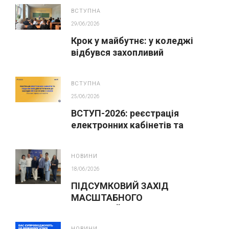
ВСТУПНА
29/06/2026
Крок у майбутнє: у коледжі
відбувся захопливий
профорієнтаційний захід для
абітурієнтів
ВСТУПНА
25/06/2026
ВСТУП-2026: реєстрація
електронних кабінетів та
подання заяв до закладів ФПО
на основі 9 класів
НОВИНИ
18/06/2026
ПІДСУМКОВИЙ ЗАХІД
МАСШТАБНОГО
ІННОВАЦІЙНОГО ОСВІТНЬОГО
ПРОЄКТУ У ЛЬВОВІ
НОВИНИ