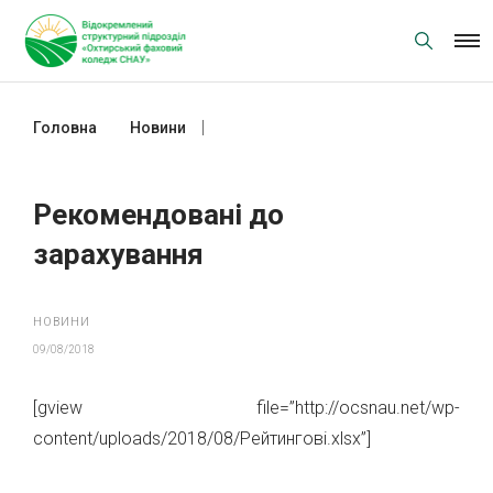
Skip
to
content
Головна
Новини
Рекомендовані до зарахування
Рекомендовані до
зарахування
НОВИНИ
09/08/2018
[gview file=”http://ocsnau.net/wp-
content/uploads/2018/08/Рейтингові.xlsx”]