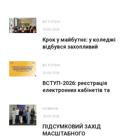
ВСТУПНА
29/06/2026
Крок у майбутнє: у коледжі
відбувся захопливий
профорієнтаційний захід для
абітурієнтів
ВСТУПНА
25/06/2026
ВСТУП-2026: реєстрація
електронних кабінетів та
подання заяв до закладів ФПО
на основі 9 класів
НОВИНИ
18/06/2026
ПІДСУМКОВИЙ ЗАХІД
МАСШТАБНОГО