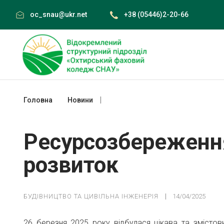
Skip
oc_snau@ukr.net
+38 (05446)2-20-66
to
content
Головна
Новини
Ресурсозбереження та сталий розвит
Ресурсозбереження
розвиток
БУДІВНИЦТВО ТА ЦИВІЛЬНА ІНЖЕНЕРІЯ
14/04/2025
26 березня 2025 року відбулася цікава та змістов