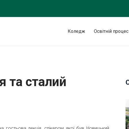
Коледж
Освітній процес
ок
 та сталий
на гостьова лекція, спікером якої був Новицький