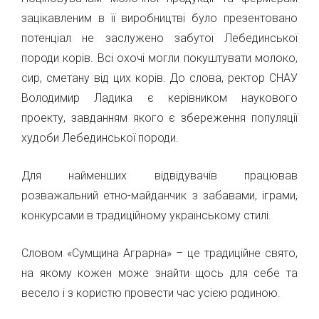
зацікавленим в її виробництві було презентовано
потенціал не заслужено забутої Лебединської
породи корів. Всі охочі могли покуштувати молоко,
сир, сметану від цих корів. До слова, ректор СНАУ
Володимир Ладика є керівником наукового
проекту, завданням якого є збереження популяції
худоби Лебединської породи.
Для найменших відвідувачів працював
розважальний етно-майданчик з забавами, іграми,
конкурсами в традиційному українському стилі.
Словом «Сумщина Аграрна» – це традиційне свято,
на якому кожен може знайти щось для себе та
весело і з користю провести час усією родиною.