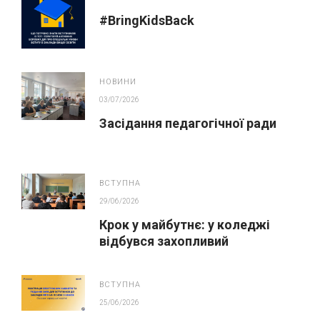
#BringKidsBack
НОВИНИ
03/07/2026
Засідання педагогічної ради
ВСТУПНА
29/06/2026
Крок у майбутнє: у коледжі
відбувся захопливий
профорієнтаційний захід для
абітурієнтів
ВСТУПНА
25/06/2026