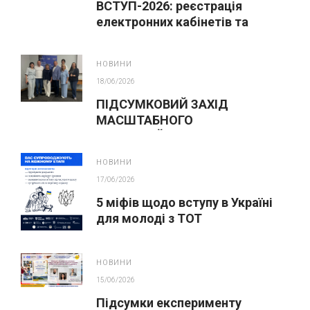
ВСТУП-2026: реєстрація
електронних кабінетів та
подання заяв до закладів ФПО
на основі 9 класів
НОВИНИ
18/06/2026
ПІДСУМКОВИЙ ЗАХІД
МАСШТАБНОГО
ІННОВАЦІЙНОГО ОСВІТНЬОГО
ПРОЄКТУ У ЛЬВОВІ
НОВИНИ
17/06/2026
5 міфів щодо вступу в Україні
для молоді з ТОТ
НОВИНИ
15/06/2026
Підсумки експерименту