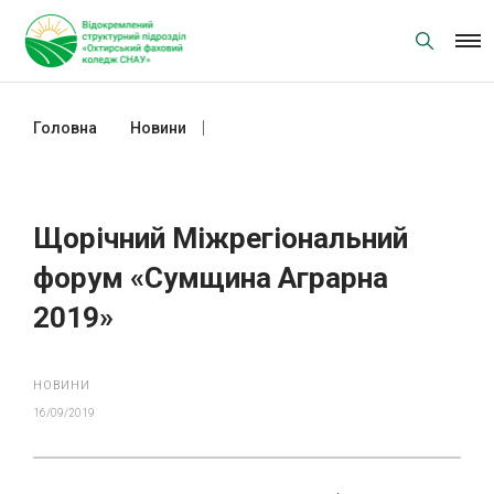
Skip
to
content
Головна
Новини
Щорічний Міжрегіональний форум
«Сумщина Аграрна 2019»
Щорічний Міжрегіональний
форум «Сумщина Аграрна
2019»
НОВИНИ
16/09/2019