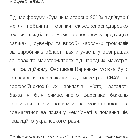
місцевої влади.
Під час форуму «Сумщина аграрна 2018» відвідувачі
могли побачити новинки сільськогосподарської
техніки, придбати сільськогосподарську продукцію,
саджанці, сувеніри та вироби народних промислів
від виробників області, взяти участь у розіграшах
забавах та майстер-класах від народних майстрів.
На традиційному Фестивалі Вареників можна було
поласувати варениками від майстрів СНАУ та
професійно-технічних закладів міста, загадати
бажання біля символічного Вареника бажань,
навчитися ліпити вареники на майстер-класі та
позмагатися за призи у чемпіонаті з поїдання цієї
традиційної української страви.
Поціновувачам молочної продукції та фермерам