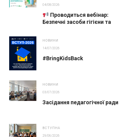
04/08/2026
Проводиться вебінар:
Безпечні засоби гігієни та
косметика у публічних
закупівлях
НОВИНИ
14/07/2026
#BringKidsBack
НОВИНИ
03/07/2026
Засідання педагогічної ради
ВСТУПНА
29/06/2026