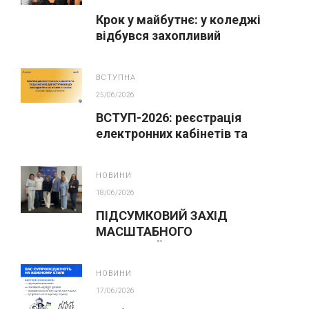
Крок у майбутнє: у коледжі
відбувся захопливий
профорієнтаційний захід для
абітурієнтів
ВСТУПНА
25/06/2026
ВСТУП-2026: реєстрація
електронних кабінетів та
подання заяв до закладів ФПО
на основі 9 класів
НОВИНИ
18/06/2026
ПІДСУМКОВИЙ ЗАХІД
МАСШТАБНОГО
ІННОВАЦІЙНОГО ОСВІТНЬОГО
ПРОЄКТУ У ЛЬВОВІ
НОВИНИ
17/06/2026