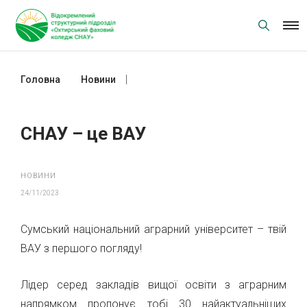
Skip
to
content
Головна
Новини
СНАУ – це ВАУ
СНАУ – це ВАУ
НОВИНИ
24/11/2023
Сумський національний аграрний університет – твій
ВАУ з першого погляду!
Лідер серед закладів вищої освіти з аграрним
напрямком пропонує тобі 30 найактуальніших