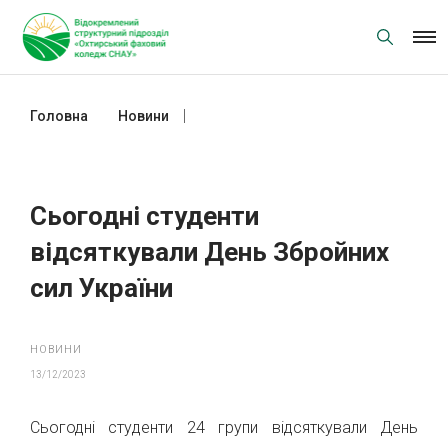
Skip
to
content
Головна
Новини
Сьогодні студенти відсяткували
День Збройних сил України
Сьогодні студенти
відсяткували День Збройних
сил України
НОВИНИ
13/12/2023
Сьогодні студенти 24 групи відсяткували День