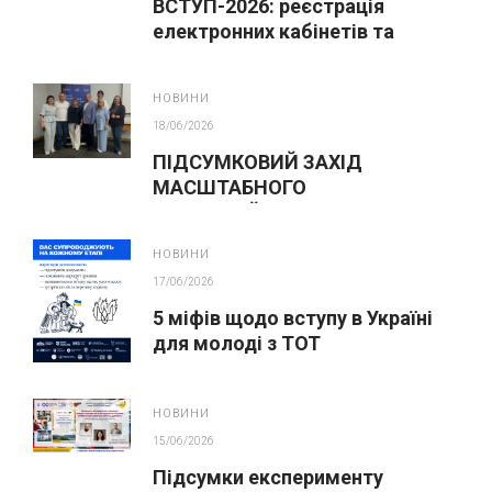
ВСТУП-2026: реєстрація
електронних кабінетів та
подання заяв до закладів ФПО
на основі 9 класів
НОВИНИ
18/06/2026
ПІДСУМКОВИЙ ЗАХІД
МАСШТАБНОГО
ІННОВАЦІЙНОГО ОСВІТНЬОГО
ПРОЄКТУ У ЛЬВОВІ
НОВИНИ
17/06/2026
5 міфів щодо вступу в Україні
для молоді з ТОТ
НОВИНИ
15/06/2026
Підсумки експерименту