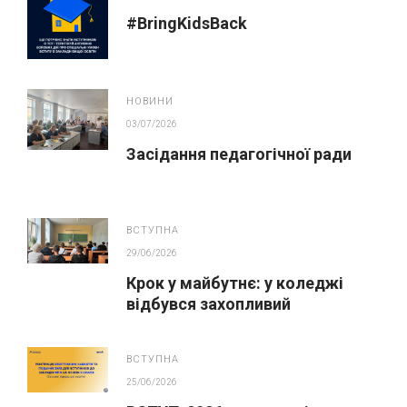
#BringKidsBack
НОВИНИ
03/07/2026
Засідання педагогічної ради
ВСТУПНА
29/06/2026
Крок у майбутнє: у коледжі
відбувся захопливий
профорієнтаційний захід для
абітурієнтів
ВСТУПНА
25/06/2026