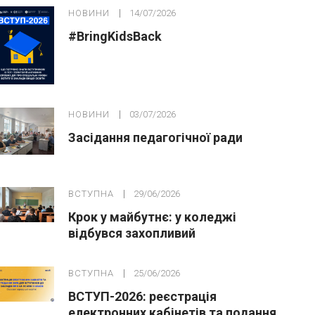
НОВИНИ
14/07/2026
#BringKidsBack
НОВИНИ
03/07/2026
Засідання педагогічної ради
ВСТУПНА
29/06/2026
Крок у майбутнє: у коледжі
відбувся захопливий
профорієнтаційний захід для
абітурієнтів
ВСТУПНА
25/06/2026
ВСТУП-2026: реєстрація
електронних кабінетів та подання