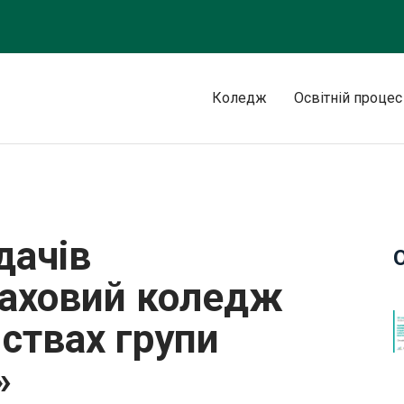
Коледж
Освітній процес
ий фаховий коледж СНАУ» на підприємствах групи компаній «Г
дачів
аховий коледж
ствах групи
»