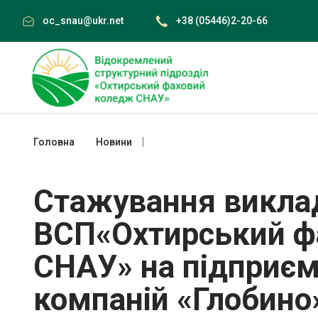
Skip
oc_snau@ukr.net
+38 (05446)2-20-66
to
content
Головна
Новини
Стажування викладачів ВСП«Охтирськ
Стажування викла
ВСП«Охтирський ф
СНАУ» на підприєм
компаній «Глобино