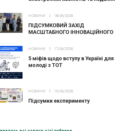
заяв до закладів ФПО на основі 9
класів
НОВИНИ
18/06/2026
ПІДСУМКОВИЙ ЗАХІД
МАСШТАБНОГО ІННОВАЦІЙНОГО
ОСВІТНЬОГО ПРОЄКТУ У ЛЬВОВІ
НОВИНИ
17/06/2026
5 міфів щодо вступу в Україні для
молоді з ТОТ
НОВИНИ
15/06/2026
Підсумки експерименту
ивитись всі новини цієї рубрики