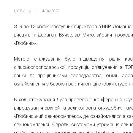
НОВИНИ
14/04/2023
З 9 по 13 квітня заступник директора з НВР Домаше
дисциплін Дараган Вячеслав Миколайович проходи
«Глобино».
Метою стажування було підвищення рівня квал
сільськогосподарської продукції, спілкування з Т
ланки та працівниками господарства, обмін досв
ознайомлення з базою практичної підготовки студенті
В ході стажування була проведена конференція «Суча
вирощування свиней та великої рогатої худоби». Так
«Глобинський свинокомплекс», де ознайомилися з за
свинокомплексі Європи, системами утримання свине
гнойових стоків, кормокухнею Big Duchmen, умо