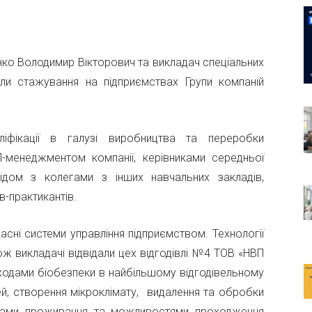
нко Володимир Вікторович та викладач спеціальних
ли стажування на підприємствах Групи компаній
іфікації в галузі виробництва та переробки
ОП-менеджментом компанії, керівниками середньої
ідом з колегами з інших навчальних закладів,
в-практикантів.
сні системи управління підприємством. Технології
ож викладачі відвідали цех відгодівлі №4 ТОВ «НВП
ходами біобезпеки в найбільшому відгодівельному
й, створення мікроклімату, видалення та обробки
вами проживання та можливостями проходження