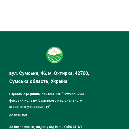
вул. Сумська, 46, м. Охтирка, 42700,
Сумська область, Україна
Єдиним офіційним сайтом ВСП "Охтирський
фаховий коледж Сумського національного
аграрного університету"
ocsnau.net
За інформацію, надану від імені ОФК СНАУ