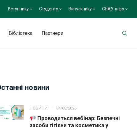
Вступнику
Студенту
Випускнику
СНАУ-інфо
Бібліотека
Партнери
лобино»
Останні новини
НОВИНИ
04/08/2026
Проводиться вебінар: Безпечні
засоби гігієни та косметика у
публічних закупівлях