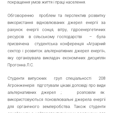
покращення умов життя і праці населення.
Обговоренню проблем та перспектив розвитку
використання відновлюваних джерел енергії за
рахунок енергії сонця, вітру, гідроенергетичних
ресурсів в сільському господарстві – була
присвячена студентська конференція «Аграрний
сектор і розвиток альтернативних джерел енергії»,
яку організувала викладач економічних дисциплін
Прогонна Л.С.
Студенти випускних груп спеціальності 208
Агроінженерія підготували цікаві доповіді про види
альтернативних джерел ; розповіли як
використовуються поновлювальні джерела енергії
для органічного землеробства. Також студенти