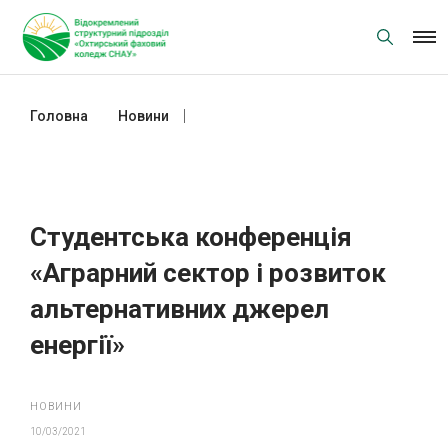
Skip
to
content
Головна
Новини
Студентська конференція
«Аграрний сектор і розвиток
альтернативних джерел енергії»
Студентська конференція
«Аграрний сектор і розвиток
альтернативних джерел
енергії»
НОВИНИ
10/03/2021