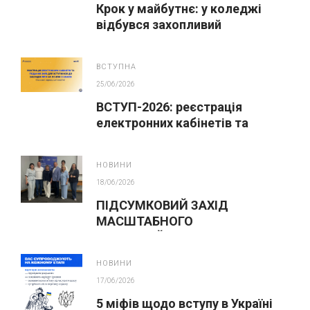
Крок у майбутнє: у коледжі
відбувся захопливий
профорієнтаційний захід для
абітурієнтів
ВСТУПНА
25/06/2026
ВСТУП-2026: реєстрація
електронних кабінетів та
подання заяв до закладів ФПО
на основі 9 класів
НОВИНИ
18/06/2026
ПІДСУМКОВИЙ ЗАХІД
МАСШТАБНОГО
ІННОВАЦІЙНОГО ОСВІТНЬОГО
ПРОЄКТУ У ЛЬВОВІ
НОВИНИ
17/06/2026
5 міфів щодо вступу в Україні