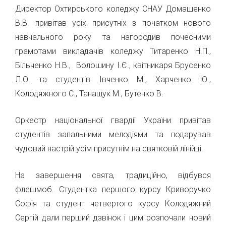
Директор Охтирського коледжу СНАУ Домашенко
В.В. привітав усіх присутніх з початком нового
навчального року та нагородив почесними
грамотами викладачів коледжу Титаренко Н.П.,
Більченко Н.В., Волошину І.Є., квітникаря Брусенко
Л.О. та студентів Івченко М., Харченко Ю.,
Колодяжного С., Танащук М., Бутенко В.
Оркестр національної гвардії України привітав
студентів запальними мелодіями та подарував
чудовий настрій усім присутнім на святковій лінійці.
На завершення свята, традиційно, відбувся
флешмоб. Студентка першого курсу Криворучко
Софія та студент четвертого курсу Колодяжний
Сергій дали перший дзвінок і цим розпочали новий