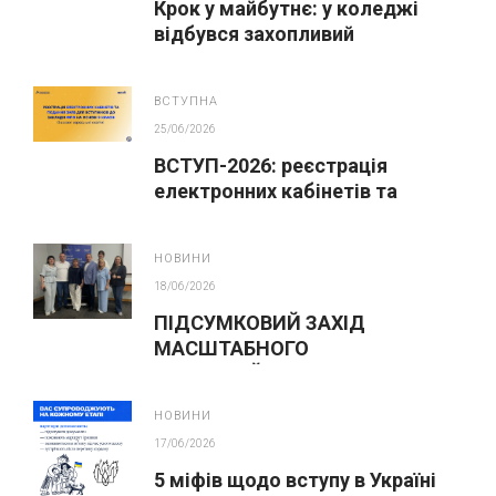
Крок у майбутнє: у коледжі
відбувся захопливий
профорієнтаційний захід для
абітурієнтів
ВСТУПНА
25/06/2026
ВСТУП-2026: реєстрація
електронних кабінетів та
подання заяв до закладів ФПО
на основі 9 класів
НОВИНИ
18/06/2026
ПІДСУМКОВИЙ ЗАХІД
МАСШТАБНОГО
ІННОВАЦІЙНОГО ОСВІТНЬОГО
ПРОЄКТУ У ЛЬВОВІ
НОВИНИ
17/06/2026
5 міфів щодо вступу в Україні