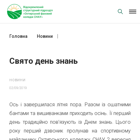
Skip
to
content
Головна
Новини
Свято день знань
Свято день знань
НОВИНИ
02/09/2019
Ось і завершилася літня пора. Разом із ошатними
бантами та вишиванками приходить осінь. Її перший
день традиційно пов’язують із Днем знань. Цього
року перший дзвоник пролунав на спортивному
майданчику Охтирського коледжу СНАУ 2 вересня