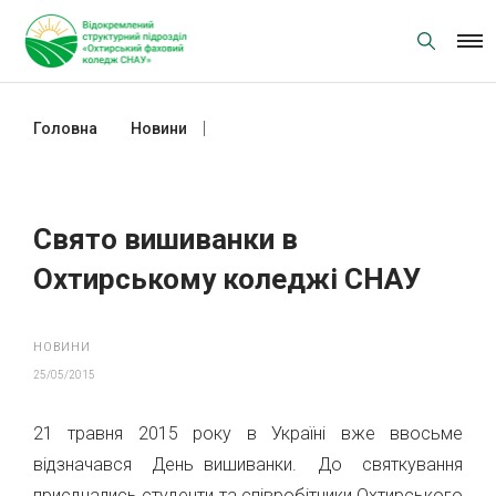
Skip
to
content
Головна
Новини
Свято вишиванки в Охтирському
коледжі СНАУ
Свято вишиванки в
Охтирському коледжі СНАУ
НОВИНИ
25/05/2015
21 травня 2015 року в Україні вже ввосьме
відзначався День вишиванки. До святкування
приєднались студенти та співробітники Охтирського