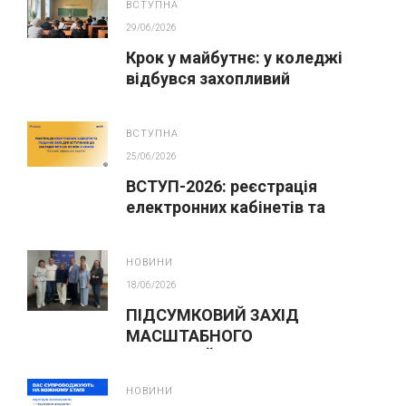
ВСТУПНА
29/06/2026
Крок у майбутнє: у коледжі
відбувся захопливий
профорієнтаційний захід для
абітурієнтів
ВСТУПНА
25/06/2026
ВСТУП-2026: реєстрація
електронних кабінетів та
подання заяв до закладів ФПО
на основі 9 класів
НОВИНИ
18/06/2026
ПІДСУМКОВИЙ ЗАХІД
МАСШТАБНОГО
ІННОВАЦІЙНОГО ОСВІТНЬОГО
ПРОЄКТУ У ЛЬВОВІ
НОВИНИ