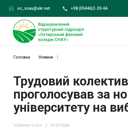
Skip
oc_snau@ukr.net
+38 (05446)2-20-66
to
content
Головна
Новини
Трудовий колектив СНАУ проголосував
Трудовий колекти
проголосував за но
університету на ви
НОВИНИ СНАУ
01/07/2024