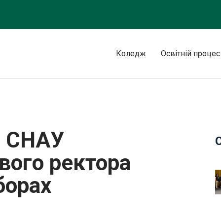
Коледж
Освітній процес
 за нового ректора університету на виборах
в СНАУ
вого ректора
борах