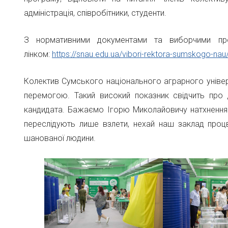
адміністрація, співробітники, студенти.
З нормативними документами та виборчими пр
лінком:
https://snau.edu.ua/vibori-rektora-sumskogo-nau
Колектив Сумського національного аграрного уніве
перемогою. Такий високий показник свідчить про 
кандидата. Бажаємо Ігорю Миколайовичу натхнення та
переслідують лише взлети, нехай наш заклад проц
шанованої людини.