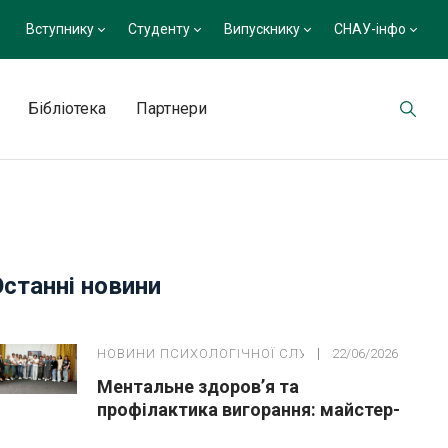
Вступнику
Студенту
Випускнику
СНАУ-інфо
Бібліотека
Партнери
Останні новини
НОВИНИ ПСИХОЛОГІЧНОЇ СЛУЖБИ
22/06/2026
Ментальне здоров’я та
профілактика вигорання: майстер-
клас для педагогів