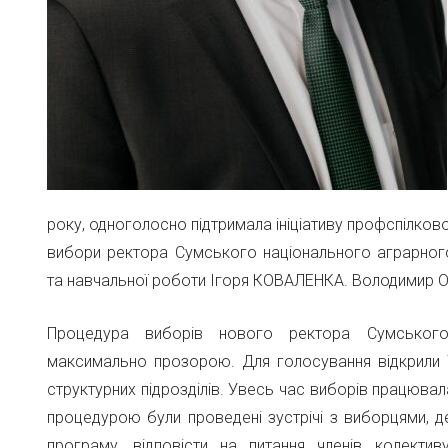
року, одноголосно підтримала ініціативу профспілко
вибори ректора Сумського національного аграрного
та навчальної роботи Ігоря КОВАЛЕНКА. Володимир
Процедура виборів нового ректора Сумського 
максимально прозорою. Для голосування відкрили 
структурних підрозділів. Увесь час виборів працювал
процедурою були проведені зустрічі з виборцями, д
програму, відповісти на питання членів колект