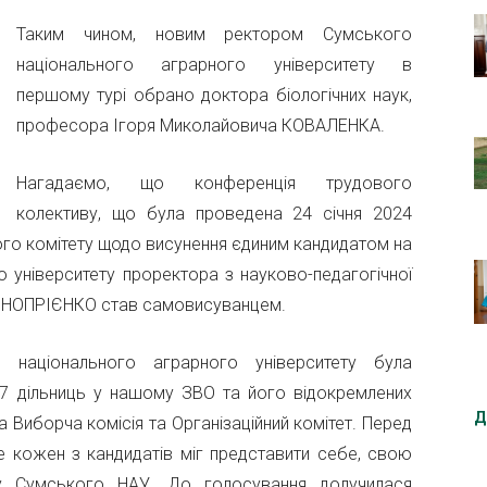
Таким чином, новим ректором Сумського
національного аграрного університету в
першому турі обрано доктора біологічних наук,
професора Ігоря Миколайовича КОВАЛЕНКА.
Нагадаємо, що конференція трудового
колективу, що була проведена 24 січня 2024
вого комітету щодо висунення єдиним кандидатом на
 університету проректора з науково-педагогічної
 ОНОПРІЄНКО став самовисуванцем.
національного аграрного університету була
7 дільниць у нашому ЗВО та його відокремлених
Д
а Виборча комісія та Організаційний комітет. Перед
е кожен з кандидатів міг представити себе, свою
иву Сумського НАУ. До голосування долучилася