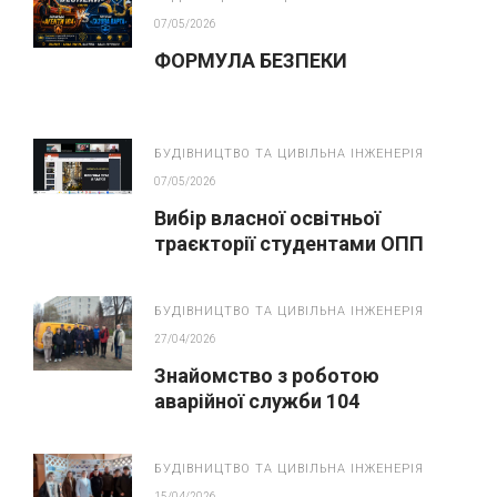
07/05/2026
ФОРМУЛА БЕЗПЕКИ
БУДІВНИЦТВО ТА ЦИВІЛЬНА ІНЖЕНЕРІЯ
07/05/2026
Вибір власної освітньої
траєкторії студентами ОПП
“Монтаж, обслуговування
устаткування і систем
БУДІВНИЦТВО ТА ЦИВІЛЬНА ІНЖЕНЕРІЯ
газопостачання”
27/04/2026
Знайомство з роботою
аварійної служби 104
БУДІВНИЦТВО ТА ЦИВІЛЬНА ІНЖЕНЕРІЯ
15/04/2026