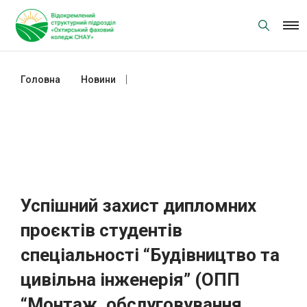
Skip
to
content
Головна
Новини
Успішний захист дипломних
проєктів студентів спеціальності
“Будівництво та цивільна
інженерія” (ОПП “Монтаж,
обслуговування устаткування і
систем газопостачання”)
Успішний захист дипломних
проєктів студентів
спеціальності “Будівництво та
цивільна інженерія” (ОПП
“Монтаж, обслуговування