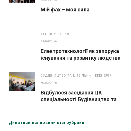
Мій фах – моя сила
АГРОІНЖЕНЕРІЯ
14/04/2026
Електротехнології як запорука
існування та розвитку людства
БУДІВНИЦТВО ТА ЦИВІЛЬНА ІНЖЕНЕРІЯ
30/03/2026
Відбулося засідання ЦК
спеціальності Будівництво та
цивільна інженері» за участю
здобувачів освіти та зовнішніх
стейкхолдерів
Дивитись всі новини цієї рубрики