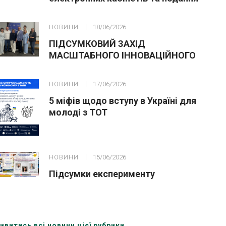
заяв до закладів ФПО на основі 9
класів
НОВИНИ
18/06/2026
ПІДСУМКОВИЙ ЗАХІД
МАСШТАБНОГО ІННОВАЦІЙНОГО
ОСВІТНЬОГО ПРОЄКТУ У ЛЬВОВІ
НОВИНИ
17/06/2026
5 міфів щодо вступу в Україні для
молоді з ТОТ
НОВИНИ
15/06/2026
Підсумки експерименту
ивитись всі новини цієї рубрики