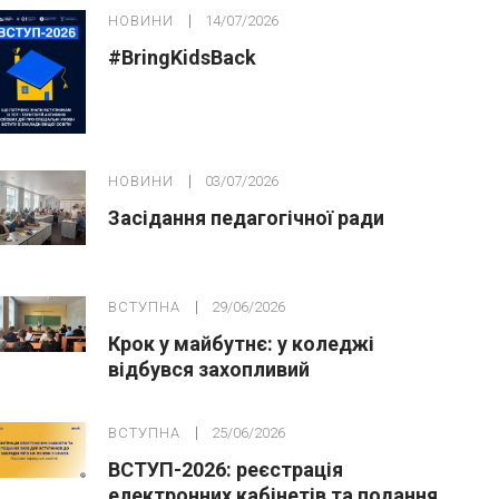
НОВИНИ
14/07/2026
#BringKidsBack
НОВИНИ
03/07/2026
Засідання педагогічної ради
ВСТУПНА
29/06/2026
Крок у майбутнє: у коледжі
відбувся захопливий
профорієнтаційний захід для
абітурієнтів
ВСТУПНА
25/06/2026
ВСТУП-2026: реєстрація
електронних кабінетів та подання