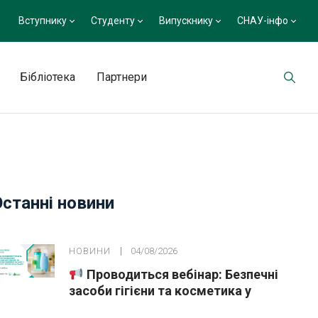
Вступнику
Студенту
Випускнику
СНАУ-інфо
Бібліотека
Партнери
Останні новини
НОВИНИ
04/08/2026
Проводиться вебінар: Безпечні
засоби гігієни та косметика у
публічних закупівлях