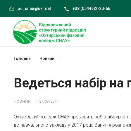
Skip
oc_snau@ukr.net
+38 (05446)2-20-66
to
content
Головна
Новини
Ведеться набір на підготовчі курси
Ведеться набір на 
НОВИНИ
27/03/2017
Охтирський коледж СНАУ проводить набір абітурієнті
до навчального закладу у 2017 році. Заняття розпочи