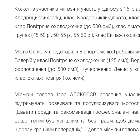
Кожен із учасників міг взяти участь у одному з 16 клас
Квадроцикли-хлопці, клас Квадроцикли-дівчата, кла
клас Повітряне охолодження (до 500 см3), клас Амато
групах (45-50 р., 50-55 р., 55-60 р.), клас Екіпаж (коля
Місто Охтирку представили 8 спортсменів: Гребельний 
Валерій у класі Повітряне охолодження (125 см3), Ве
охолодження (до 500 см3), Кучерявенко Денис у кл
класі Екіпаж-повітря (коляски).
Міський голова Ігор АЛЄКСЄЄВ запевнив учасни
підтримувати, розвивати та популяризувати мотосп
“Давати поради та рекомендації професіоналам, нап
вашої гонки був успішним та без травм, щоб дома 
щоразу кращими попередніх,” – додав міський голова.