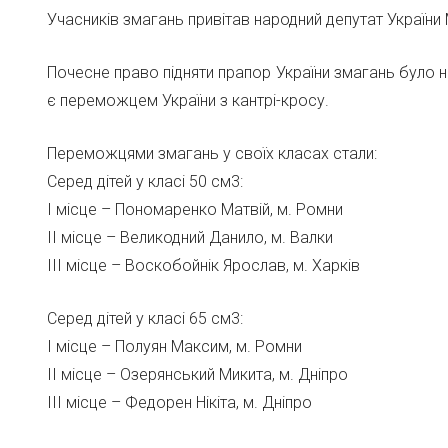
Учасників змагань привітав народний депутат Украї
Почесне право підняти прапор України змагань було на
є переможцем України з кантрі-кросу.
Переможцями змагань у своїх класах стали:
Серед дітей у класі 50 см3:
І місце – Пономаренко Матвій, м. Ромни
ІІ місце – Великодний Данило, м. Валки
ІІІ місце – Воскобойнік Ярослав, м. Харків
Серед дітей у класі 65 см3:
І місце – Полуян Максим, м. Ромни
ІІ місце – Озерянський Микита, м. Дніпро
ІІІ місце – Федорен Нікіта, м. Дніпро