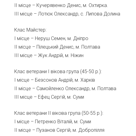
ІІ місце – Кучерявенко Денис, м. Охтирка.
ІІІ місце – Лотюк Олександр, с. Липова Долина
Клас Майстер:
І місце – Неруш Семен, м. Дніпро
ІІ місце – Пілецький Денис, м. Полтава
ІІІ місце – Жук Андрій, м. Ніжин
Клас ветерани І вікова група (45-50 р.):
І місце – Безсонов Андрій, м. Харків
ІІ місце – Самойленко Олександр, м. Полтава
ІІІ місце – Ефец Сергій, м. Суми
Клас ветерани ІІ вікова група (50-55 р.):
І місце – Петренко Віталій, м. Суми
ІІ місце – Пузанов Сергій, м. Добропілля