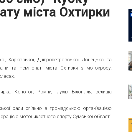
ату міста Охтирки
ої, Харківської, Дніпропетровської, Донецької та
аїни та Чемпіонаті міста Охтирки з мотокросу,
класах.
рка, Конотоп, Ромни, Глухів, Білопілля, селища
ської ради спільно з громадською організацією
едерацією мотоциклетного спорту Сумської області