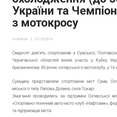
України та Чемпіон
з мотокросу
НОВИНИ
07/10/2019
Сімдесят дев’ять спортсменів з Сумської, Полтавськ
Чернігівської областей взяли участь у Кубку Укр
присвяченому 45-річчю охтирського мотоклубу, у 16 
Сумщину представляли спортсмени міст Суми, Охти
міського типу Липова Долина, села Токарі.
Змагання проводились за підтримки Охтирської мі
«Спортивно-технічний авто-мото клуб «Нафтовик», ф
та підприємців міста.