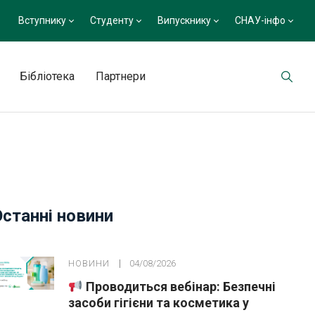
Вступнику
Студенту
Випускнику
СНАУ-інфо
Бібліотека
Партнери
е охолодження (до 500 см3)” Кубку України та Чемпіонату
Останні новини
НОВИНИ
04/08/2026
Проводиться вебінар: Безпечні
засоби гігієни та косметика у