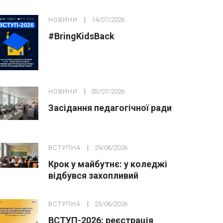
публічних закупівлях
НОВИНИ
14/07/2026
#BringKidsBack
НОВИНИ
03/07/2026
Засідання педагогічної ради
ВСТУПНА
29/06/2026
Крок у майбутнє: у коледжі
відбувся захопливий
профорієнтаційний захід для
абітурієнтів
ВСТУПНА
25/06/2026
ВСТУП-2026: реєстрація