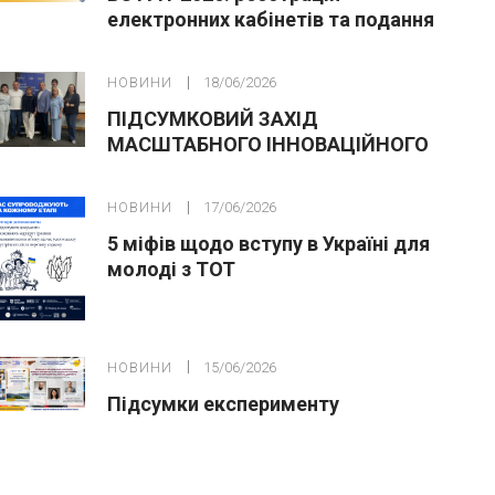
електронних кабінетів та подання
заяв до закладів ФПО на основі 9
класів
НОВИНИ
18/06/2026
ПІДСУМКОВИЙ ЗАХІД
МАСШТАБНОГО ІННОВАЦІЙНОГО
ОСВІТНЬОГО ПРОЄКТУ У ЛЬВОВІ
НОВИНИ
17/06/2026
5 міфів щодо вступу в Україні для
молоді з ТОТ
НОВИНИ
15/06/2026
Підсумки експерименту