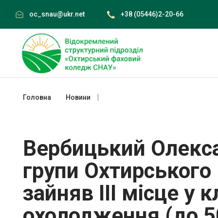
Skip
oc_snau@ukr.net
+38 (05446)2-20-66
to
content
Головна
Новини
Вербицький Олександр студент 42 груп
міста Охтирки з мотокросу
Вербицький Олекса
групи Охтирськог
зайняв ІІІ місце у 
охолодження (до 5