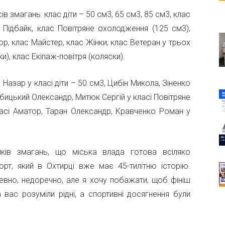
ів змагань: клас діти – 50 см3, 65 см3, 85 см3, клас
с Підбайк, клас Повітряне охолодження (125 см3),
р, клас Майстер, клас Жінки, клас Ветеран у трьох
ски), клас Екіпаж-повітря (коляски).
Назар у класі діти – 50 см3, Цибін Микола, Зіненко
рбицький Олександр, Митюк Сергій у класі Повітряне
асі Аматор, Таран Олександр, Кравченко Роман у
ків змагань, що міська влада готова всіляко
орт, який в Охтирці вже має 45-тилітню історію.
евно, недоречно, але я хочу побажати, щоб фініш
вас розуміли рідні, а спортивні досягнення були