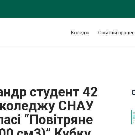
Коледж
Освітній процес
и Охтирського коледжу СНАУ зайняв ІІІ місце у класі “Повітрян
ндр студент 42
о коледжу СНАУ
класі “Повітряне
00 см3)” Кубку