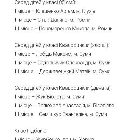
Серед дітей у класі 85 см3:
І місце – Клещенко Артем, м. Глухів
ІІ місце – Сітак Данило, м. Ромни
ІІІ місце – Пономаренко Микола, м. Ромни
Серед дітей у класі Квадроцикли (хлопці):
І місце – Лебідь Максим, м. Суми
ІІ місце – Садовничий Олександр, м. Суми
ІІІ місце – Державецький Матвій, м. Суми
Серед дітей у класі Квадроцикли (дівчата):
І місце – Жук Віолета, м. Суми
ІІ місце – Валюхова Анастасія, м. Білопілля
ІІІ місце – Семішкур Евангеліна, м. Суми
Клас Підбайк:
І місце – Журбенко Іван, м. Харків