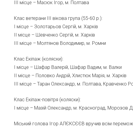
ІІІ місце – Масюк Ігор, м. Полтава
Клас ветерани ІІІ вікова група (55-60 р.):
І місце – Золотарьов Сергій, м. Харків
ІІ місце – Шевченко Сергій, м. Харків
ІІІ місце – Молтянов Володимир, м. Ромни
Клас Екіпаж (коляски):
І місце – Шафар Валерій, Шафар Вадим, м. Валки
ІІ місце – Половко Андрій, Хлистюк Марія, м. Харків
ІІІ місце – Таран Олександр, м. Полтава, Кравченко Ро
Клас Екіпаж-повітря (коляски):
І місце – Мазій Олександр, м. Красноград, Морозов Д
Міський голова Ігор АЛЄКСЄЄВ вручив всім переможц