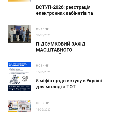
ВСТУП-2026: реєстрація
електронних кабінетів та
подання заяв до закладів ФПО
на основі 9 класів
НОВИНИ
18/06/2026
ПІДСУМКОВИЙ ЗАХІД
МАСШТАБНОГО
ІННОВАЦІЙНОГО ОСВІТНЬОГО
ПРОЄКТУ У ЛЬВОВІ
НОВИНИ
17/06/2026
5 міфів щодо вступу в Україні
для молоді з ТОТ
НОВИНИ
15/06/2026