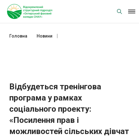
Skip
to
content
Головна
Новини
Відбудеться тренінгова програма у
рамках соціального проекту:
«Посилення прав і можливостей
сільських дівчат через навчальні
семінари та тренінги»
Відбудеться тренінгова
програма у рамках
соціального проекту:
«Посилення прав і
можливостей сільських дівчат