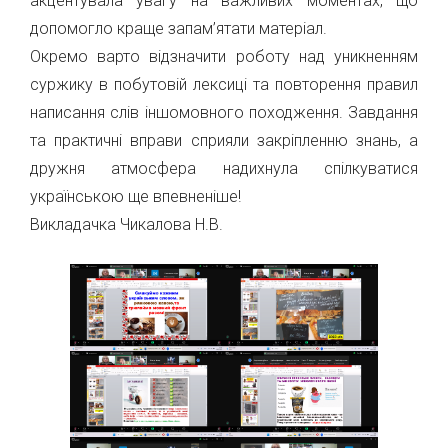
акцентувала увагу на важливих моментах, що
допомогло краще запам’ятати матеріал.
Окремо варто відзначити роботу над уникненням
суржику в побутовій лексиці та повторення правил
написання слів іншомовного походження. Завдання
та практичні вправи сприяли закріпленню знань, а
дружня атмосфера надихнула спілкуватися
українською ще впевненіше!
Викладачка Чикалова Н.В.