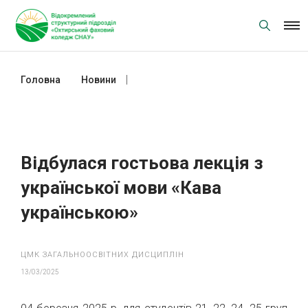
Skip
to
content
Головна
Новини
Відбулася гостьова лекція з
української мови «Кава
українською»
Відбулася гостьова лекція з
української мови «Кава
українською»
ЦМК ЗАГАЛЬНООСВІТНИХ ДИСЦИПЛІН
13/03/2025