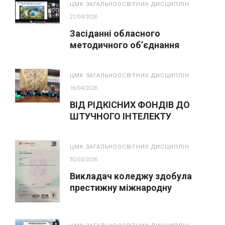
ЦМК ЗАГАЛЬНООСВІТНИХ ДИСЦИПЛІН
22/04/2026
Засіданні обласного
методичного об’єднання
викладачів хімії, біології та
екології
ЦМК ЗАГАЛЬНООСВІТНИХ ДИСЦИПЛІН
16/04/2026
ВІД РІДКІСНИХ ФОНДІВ ДО
ШТУЧНОГО ІНТЕЛЕКТУ
ЦМК ЗАГАЛЬНООСВІТНИХ ДИСЦИПЛІН
30/03/2026
Викладач коледжу здобула
престижну міжнародну
кваліфікацію Cambridge CELTA