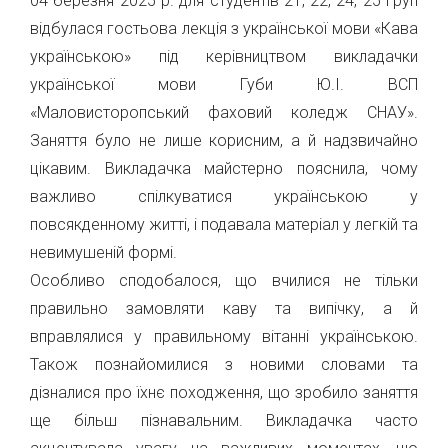
04 березня 2025 р. для студентів 21, 22, 24, 25 груп
відбулася гостьова лекція з української мови «Кава
українською» під керівництвом викладачки
української мови Губи Ю.І. ВСП
«Маловисторопський фаховий коледж СНАУ».
Заняття було не лише корисним, а й надзвичайно
цікавим. Викладачка майстерно пояснила, чому
важливо спілкуватися українською у
повсякденному житті, і подавала матеріал у легкій та
невимушеній формі.
Особливо сподобалося, що вчилися не тільки
правильно замовляти каву та випічку, а й
вправлялися у правильному вітанні українською.
Також познайомилися з новими словами та
дізналися про їхнє походження, що зробило заняття
ще більш пізнавальним. Викладачка часто