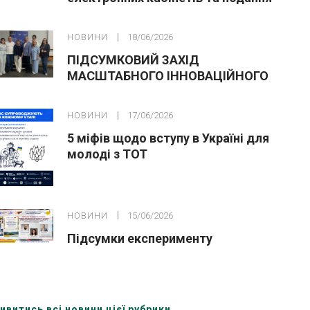
заяв до закладів ФПО на основі 9
класів
НОВИНИ
18/06/2026
ПІДСУМКОВИЙ ЗАХІД
МАСШТАБНОГО ІННОВАЦІЙНОГО
ОСВІТНЬОГО ПРОЄКТУ У ЛЬВОВІ
НОВИНИ
17/06/2026
5 міфів щодо вступу в Україні для
молоді з ТОТ
НОВИНИ
15/06/2026
Підсумки експерименту
ивитись всі новини цієї рубрики