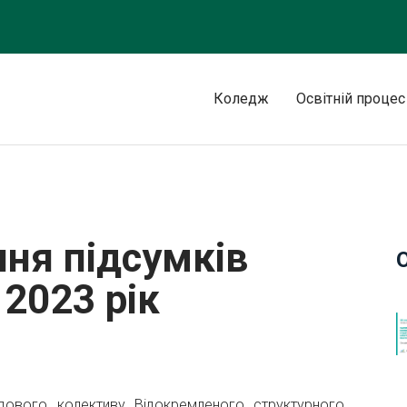
Коледж
Освітній процес
ти коледжу за 2023 рік
ння підсумків
2023 рік
удового колективу Відокремленого структурного