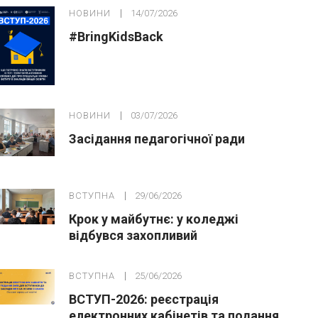
НОВИНИ
14/07/2026
#BringKidsBack
НОВИНИ
03/07/2026
Засідання педагогічної ради
ВСТУПНА
29/06/2026
Крок у майбутнє: у коледжі
відбувся захопливий
профорієнтаційний захід для
абітурієнтів
ВСТУПНА
25/06/2026
ВСТУП-2026: реєстрація
електронних кабінетів та подання