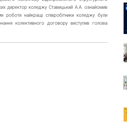
яких директор коледжу Ставицький А.А. ознайомив
ами роботи найкращі співробітники коледжу були
онання колективного договору виступив голова