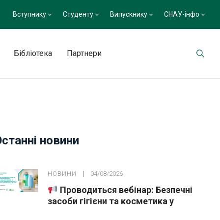
Вступнику
Студенту
Випускнику
СНАУ-інфо
Бібліотека
Партнери
Останні новини
НОВИНИ
04/08/2026
Проводиться вебінар: Безпечні
засоби гігієни та косметика у
публічних закупівлях