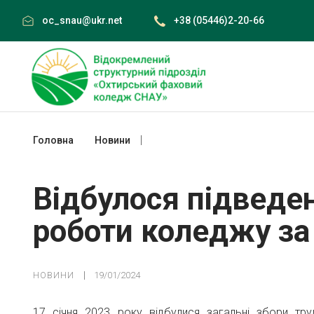
Skip
oc_snau@ukr.net
+38 (05446)2-20-66
to
content
Головна
Новини
Відбулося підведення підсумків робо
Відбулося підведе
роботи коледжу за 
НОВИНИ
19/01/2024
17 січня 2023 року відбулися загальні збори тр