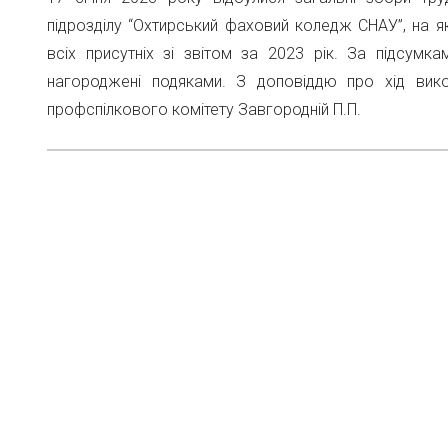
підрозділу “Охтирський фаховий коледж СНАУ”, на 
всіх присутніх зі звітом за 2023 рік. За підсумк
нагороджені подяками. З доповіддю про хід вик
профспілкового комітету Завгородній П.П.