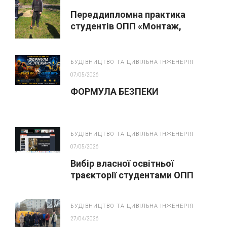
Переддипломна практика
студентів ОПП «Монтаж,
обслуговування устаткування і
систем газопостачання»
БУДІВНИЦТВО ТА ЦИВІЛЬНА ІНЖЕНЕРІЯ
07/05/2026
ФОРМУЛА БЕЗПЕКИ
БУДІВНИЦТВО ТА ЦИВІЛЬНА ІНЖЕНЕРІЯ
07/05/2026
Вибір власної освітньої
траєкторії студентами ОПП
“Монтаж, обслуговування
устаткування і систем
БУДІВНИЦТВО ТА ЦИВІЛЬНА ІНЖЕНЕРІЯ
газопостачання”
27/04/2026