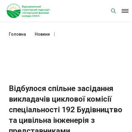
Skip
to
content
Головна
Новини
Відбулося спільне засідання
викладачів циклової комісії
спеціальності 192 Будівництво та
цивільна інженерія з
представниками студентського
самоврядування коледжу
Відбулося спільне засідання
викладачів циклової комісії
спеціальності 192 Будівництво
та цивільна інженерія з
представниками