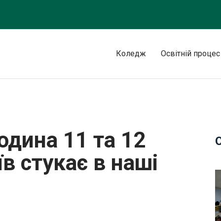
Коледж
Освітній процес
 «Пам’ять героїв стукає в наші серця»
одина 11 та 12
їв стукає в наші