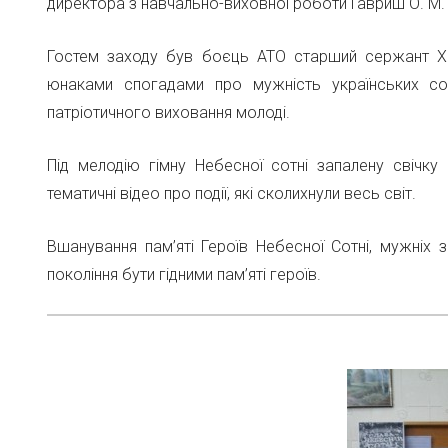
директора з навчально-виховної роботи Гавриш О. М. т
Гостем заходу був боєць АТО старший сержант Ха
юнаками спогадами про мужність українських сол
патріотичного виховання молоді.
Під мелодію гімну Небесної сотні запалену свічку 
тематичні відео про події, які сколихнули весь світ.
Вшанування пам’яті Героїв Небесної Сотні, мужніх 
покоління бути гідними пам’яті героїв.