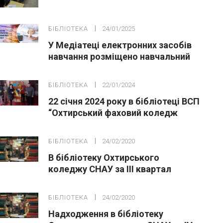
“Планета Земля наш спільний дім”
БІБЛІОТЕКА
24/01/2025
У Медіатеці електронних засобів
навчання розміщено навчальний
посібник
БІБЛІОТЕКА
22/01/2024
22 січня 2024 року в бібліотеці ВСП
“Охтирський фаховий коледж
СНАУ” відбувся захід присвячений
Дню Соборності України
БІБЛІОТЕКА
24/02/2020
В бібліотеку Охтирського
коледжу СНАУ за ІІІ квартал
2019р. надійшло 373 шт.
примірників,
БІБЛІОТЕКА
24/02/2020
Надходження в бібліотеку