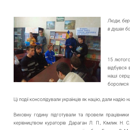
Люди, бер
в душах б
15 лютого
відбувся 
наші серц
боролися з
Ці події консолідували українців як націю, дали наді
Виховну годину підготували та провели працівники
керівництвом кураторів Дараган Л. П., Кімлик Н. С