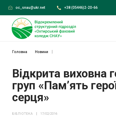
Skip
oc_snau@ukr.net
+38 (05446)2-20-66
to
content
Головна
Новини
Відкрита виховна година 11 та 12 груп
Відкрита виховна г
груп «Пам’ять геро
серця»
БІБЛІОТЕКА
17/02/2016