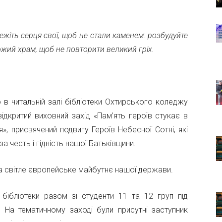
ежіть серця свої, щоб не стали каменем: розбудуйте
ожий храм, щоб не повторити великий гріх.
 в читальній залі бібліотеки Охтирського коледжу
відкритий виховний захід «Пам’ять героїв стукає в
я», присвячений подвигу Героїв Небесної Сотні, які
а честь і гідність нашої Батьківщини.
ю на світле європейське майбутнє нашої держави.
 бібліотеки разом зі студенти 11 та 12 груп під
. На тематичному заході були присутні заступник