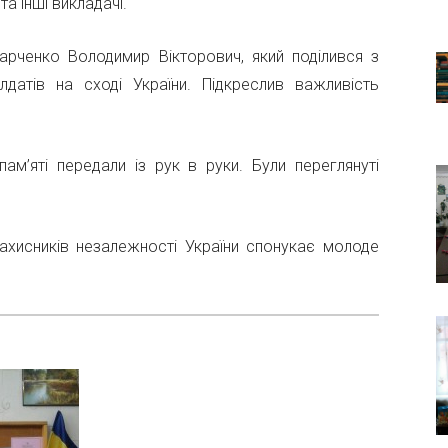
а інші викладачі.
рченко Володимир Вікторович, який поділився з
датів на сході України. Підкреслив важливість
пам’яті передали із рук в руки. Були переглянуті
захисників незалежності України спонукає молоде