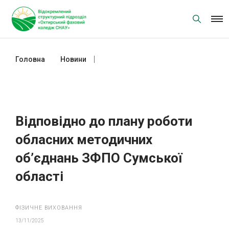
Skip
to
content
Головна
Новини
Відповідно до плану роботи
обласних методичних об’єднань
ЗФПО Сумської області
Відповідно до плану роботи
обласних методичних
об’єднань ЗФПО Сумської
області
ФІЗИЧНЕ ВИХОВАННЯ
13/11/2025