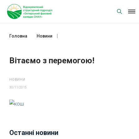
Skip
to
content
Головна
Новини
Вітаємо з перемогою!
Вітаємо з перемогою!
НОВИНИ
30/11/2015
Останні новини