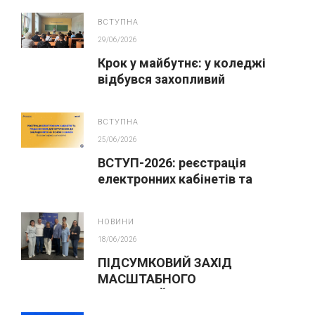
ВСТУПНА
29/06/2026
Крок у майбутнє: у коледжі
відбувся захопливий
профорієнтаційний захід для
абітурієнтів
ВСТУПНА
25/06/2026
ВСТУП-2026: реєстрація
електронних кабінетів та
подання заяв до закладів ФПО
на основі 9 класів
НОВИНИ
18/06/2026
ПІДСУМКОВИЙ ЗАХІД
МАСШТАБНОГО
ІННОВАЦІЙНОГО ОСВІТНЬОГО
ПРОЄКТУ У ЛЬВОВІ