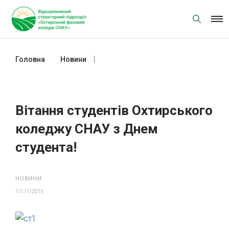
Skip
to
content
Головна
Новини
Вітання студентів Охтирського
коледжу СНАУ з Днем студента!
Вітання студентів Охтирського
коледжу СНАУ з Днем
студента!
НОВИНИ
17/11/2015