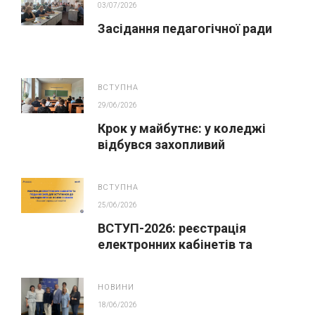
03/07/2026
Засідання педагогічної ради
ВСТУПНА
29/06/2026
Крок у майбутнє: у коледжі
відбувся захопливий
профорієнтаційний захід для
абітурієнтів
ВСТУПНА
25/06/2026
ВСТУП-2026: реєстрація
електронних кабінетів та
подання заяв до закладів ФПО
на основі 9 класів
НОВИНИ
18/06/2026