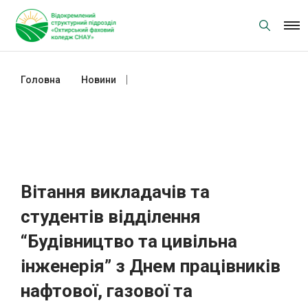
Skip
to
content
Головна
Новини
Вітання викладачів та студентів
відділення “Будівництво та
цивільна інженерія” з Днем
працівників нафтової, газової та
нафтопереробної промисловості!
Вітання викладачів та
студентів відділення
“Будівництво та цивільна
інженерія” з Днем працівників
нафтової, газової та