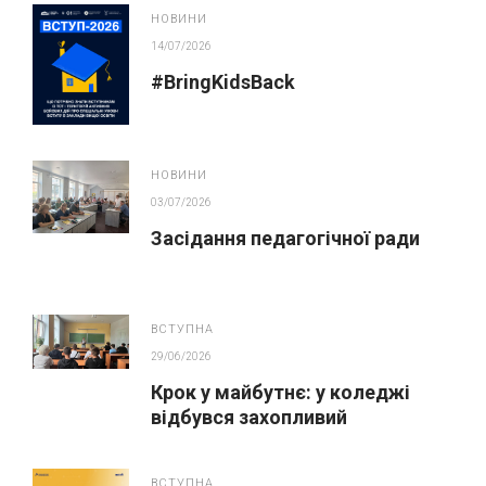
закупівлях
НОВИНИ
14/07/2026
#BringKidsBack
НОВИНИ
03/07/2026
Засідання педагогічної ради
ВСТУПНА
29/06/2026
Крок у майбутнє: у коледжі
відбувся захопливий
профорієнтаційний захід для
абітурієнтів
ВСТУПНА