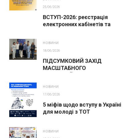
25/06/2026
ВСТУП-2026: реєстрація
електронних кабінетів та
подання заяв до закладів ФПО
на основі 9 класів
НОВИНИ
18/06/2026
ПІДСУМКОВИЙ ЗАХІД
МАСШТАБНОГО
ІННОВАЦІЙНОГО ОСВІТНЬОГО
ПРОЄКТУ У ЛЬВОВІ
НОВИНИ
17/06/2026
5 міфів щодо вступу в Україні
для молоді з ТОТ
НОВИНИ