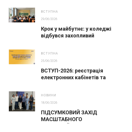
ВСТУПНА
29/06/2026
Крок у майбутнє: у коледжі
відбувся захопливий
профорієнтаційний захід для
абітурієнтів
ВСТУПНА
25/06/2026
ВСТУП-2026: реєстрація
електронних кабінетів та
подання заяв до закладів ФПО
на основі 9 класів
НОВИНИ
18/06/2026
ПІДСУМКОВИЙ ЗАХІД
МАСШТАБНОГО
ІННОВАЦІЙНОГО ОСВІТНЬОГО