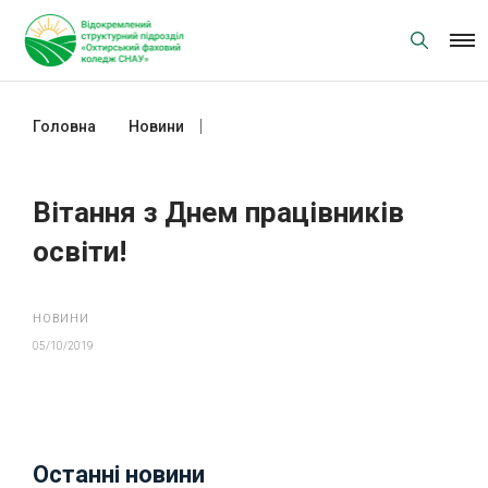
Skip
to
content
Головна
Новини
Вітання з Днем працівників освіти!
Вітання з Днем працівників
освіти!
НОВИНИ
05/10/2019
Останні новини