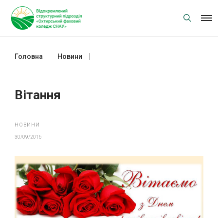
Skip
to
content
Головна
Новини
Вітання
Вітання
НОВИНИ
30/09/2016