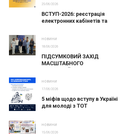
25/06/2026
ВСТУП-2026: реєстрація
електронних кабінетів та
подання заяв до закладів ФПО
на основі 9 класів
НОВИНИ
18/06/2026
ПІДСУМКОВИЙ ЗАХІД
МАСШТАБНОГО
ІННОВАЦІЙНОГО ОСВІТНЬОГО
ПРОЄКТУ У ЛЬВОВІ
НОВИНИ
17/06/2026
5 міфів щодо вступу в Україні
для молоді з ТОТ
НОВИНИ
15/06/2026