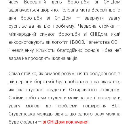
часу Всесвітній день боротьби зі СНІДом
відзначається щорічно. Головна мета Всесвітнього
дня боротьби зі СНІДом — звернути увагу
суспільства на цю проблему. Червона стрічка —
міжнародний символ боротьби зі СНІДом, який
використовують як логотип і ВООЗ, і агентства ООН
і незліченну кількість благодійних фондів і без неї
зараз не проходить жодна акція.
Сама стрічка, як символ розуміння та солідарності в
цій нерівній боротьбі була зображена на плакатах,
які підготували студенти Охтирського коледжу.
Своїми роботами студенти мали на меті привернути
увагу молоді до проблеми поширення ВІЛ.
Студентська молодь вірить, що одного разу можна
буде сказати —
зі СНІДом покінчено!