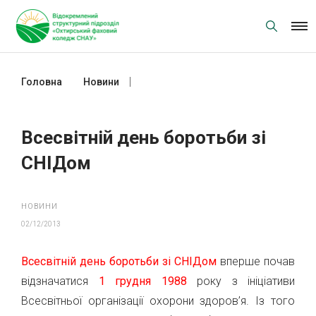
Skip
to
content
Головна
Новини
Всесвітній день боротьби зі СНІДом
Всесвітній день боротьби зі
СНІДом
НОВИНИ
02/12/2013
Всесвітній день боротьби зі СНІДом
вперше почав
відзначатися
1 грудня 1988
року з ініціативи
Всесвітньої організації охорони здоров’я. Із того