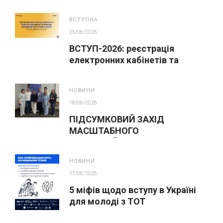
профорієнтаційний захід для
абітурієнтів
ВСТУПНА
25/06/2026
ВСТУП-2026: реєстрація
електронних кабінетів та
подання заяв до закладів ФПО
на основі 9 класів
НОВИНИ
18/06/2026
ПІДСУМКОВИЙ ЗАХІД
МАСШТАБНОГО
ІННОВАЦІЙНОГО ОСВІТНЬОГО
ПРОЄКТУ У ЛЬВОВІ
НОВИНИ
17/06/2026
5 міфів щодо вступу в Україні
для молоді з ТОТ