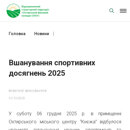
Skip
to
content
Головна
Новини
Вшанування спортивних досягнень
2025
Вшанування спортивних
досягнень 2025
ФІЗИЧНЕ ВИХОВАННЯ
21/12/2025
У суботу 06 грудня 2025 р. в приміщенні
Охтирського міського центру “Кнєжа” відбулося
урочисте відзначення кращих спортсменів та