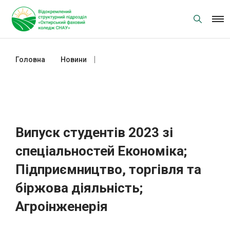
Skip
to
content
Головна
Новини
Випуск студентів 2023 зі
спеціальностей Економіка;
Підприємництво, торгівля та
біржова діяльність; Агроінженерія
Випуск студентів 2023 зі
спеціальностей Економіка;
Підприємництво, торгівля та
біржова діяльність;
Агроінженерія