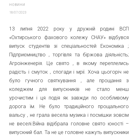
НОВИНИ
18/07/2023
13 липня 2022 року у дружній родині ВСП
«Охтирського фахового колежу СНАУ» відбувся
випуск студентів зі спеціальностей Економіка ;
Підприємництво , торгівля та біржова діяльність;
Агроінженерія. Це свято , в якому переплелись
радість і смуток , спогади і мрії. Хоча цьогоріч не
було гучного святкування , але прощання з
коледжем для випускників не стало менш
урочистим і ця подія як завжди по особливому
дорога їм. Не було традиційного прощального
вальсу , не грала весела музика і посмішки зовсім
не веселі.Війна відібрала головне свято юності –
випускний бал. Та не це головне кажуть випускники