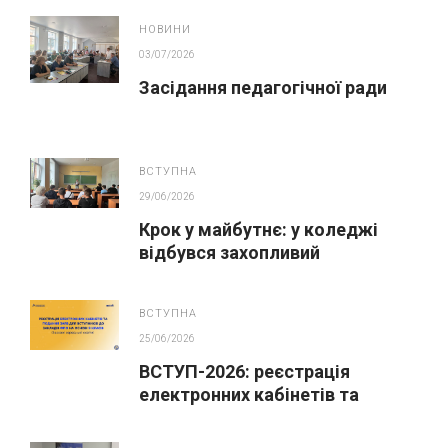
НОВИНИ
03/07/2026
Засідання педагогічної ради
ВСТУПНА
29/06/2026
Крок у майбутнє: у коледжі
відбувся захопливий
профорієнтаційний захід для
абітурієнтів
ВСТУПНА
25/06/2026
ВСТУП-2026: реєстрація
електронних кабінетів та
подання заяв до закладів ФПО
на основі 9 класів