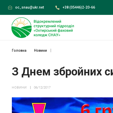
Skip
oc_snau@ukr.net
+38 (05446)2-20-66
to
content
Головна
Новини
З Днем збройних сил України
З Днем збройних с
НОВИНИ
06/12/2017