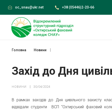
Skip
oc_snau@ukr.net
+38 (05446)2-20-66
to
content
Головна
Новини
Захід до Дня цивільного захисту
Захід до Дня цивіл
НОВИНИ
30/04/2024
В рамках заходів до Дня цивільного захисту клас
відвідали студенти ВСП “Охтирський фаховий кол