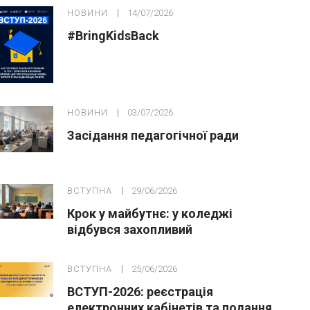
НОВИНИ
14/07/2026
#BringKidsBack
НОВИНИ
03/07/2026
Засідання педагогічної ради
ВСТУПНА
29/06/2026
Крок у майбутнє: у коледжі
відбувся захопливий
профорієнтаційний захід для
абітурієнтів
ВСТУПНА
25/06/2026
ВСТУП-2026: реєстрація
електронних кабінетів та подання