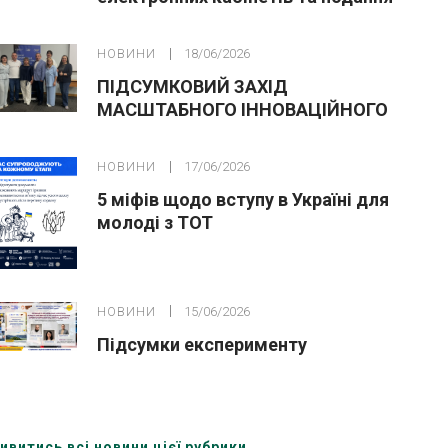
заяв до закладів ФПО на основі 9
класів
НОВИНИ
18/06/2026
ПІДСУМКОВИЙ ЗАХІД
МАСШТАБНОГО ІННОВАЦІЙНОГО
ОСВІТНЬОГО ПРОЄКТУ У ЛЬВОВІ
НОВИНИ
17/06/2026
5 міфів щодо вступу в Україні для
молоді з ТОТ
НОВИНИ
15/06/2026
Підсумки експерименту
ивитись всі новини цієї рубрики