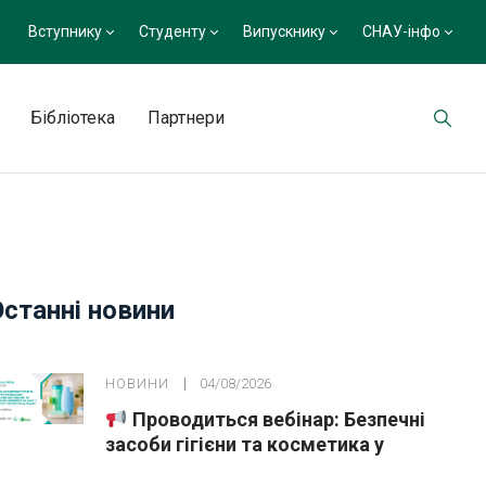
Вступнику
Студенту
Випускнику
СНАУ-інфо
Бібліотека
Партнери
Останні новини
НОВИНИ
04/08/2026
Проводиться вебінар: Безпечні
засоби гігієни та косметика у
публічних закупівлях