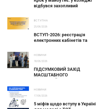
Крок у майбутнє: у коледжі
відбувся захопливий
профорієнтаційний захід для
абітурієнтів
ВСТУПНА
25/06/2026
ВСТУП-2026: реєстрація
електронних кабінетів та
подання заяв до закладів ФПО
на основі 9 класів
НОВИНИ
18/06/2026
ПІДСУМКОВИЙ ЗАХІД
МАСШТАБНОГО
ІННОВАЦІЙНОГО ОСВІТНЬОГО
ПРОЄКТУ У ЛЬВОВІ
НОВИНИ
17/06/2026
5 міфів щодо вступу в Україні