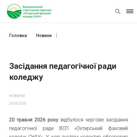
Skip
to
content
Головна
Новини
Засідання педагогічної ради
коледжу
Засідання педагогічної ради
коледжу
НОВИНИ
25/05/2026
20 травня 2026 року
відбулося чергове засідання
педагогічної ради ВСП «Охтирський фаховий
коледж СНАУ». У ході зустрічі колектив обговорив