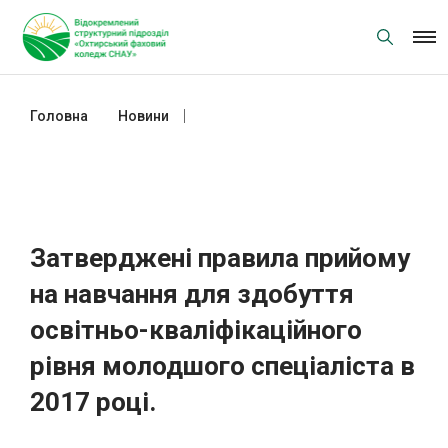
Skip
to
content
Головна
Новини
Затверджені правила прийому на
навчання для здобуття освітньо-
кваліфікаційного рівня молодшого
спеціаліста в 2017 році.
Затверджені правила прийому
на навчання для здобуття
освітньо-кваліфікаційного
рівня молодшого спеціаліста в
2017 році.