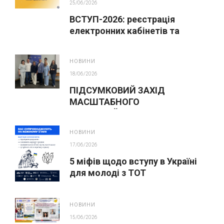
25/06/2026
ВСТУП-2026: реєстрація
електронних кабінетів та
подання заяв до закладів ФПО
на основі 9 класів
НОВИНИ
18/06/2026
ПІДСУМКОВИЙ ЗАХІД
МАСШТАБНОГО
ІННОВАЦІЙНОГО ОСВІТНЬОГО
ПРОЄКТУ У ЛЬВОВІ
НОВИНИ
17/06/2026
5 міфів щодо вступу в Україні
для молоді з ТОТ
НОВИНИ
15/06/2026