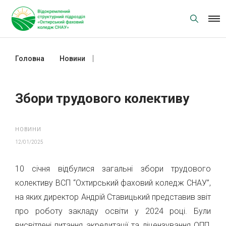
Skip
to
content
Головна
Новини
Збори трудового колективу
Збори трудового колективу
НОВИНИ
12/01/2025
10 січня відбулися загальні збори трудового
колективу ВСП “Охтирський фаховий коледж СНАУ”,
на яких директор Андрій Ставицький представив звіт
про роботу закладу освіти у 2024 році. Були
висвітлені питання акредитації та ліцензування ОПП,