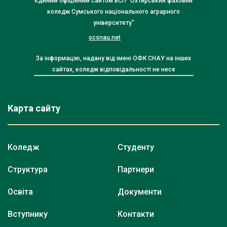
Єдиним офіційним сайтом ВСП "Охтирський фаховий
коледж Сумського національного аграрного
університету"
ocsnau.net
За інформацію, надану від імені ОФК СНАУ на інших
сайтах, коледж відповідальності не несе
Карта сайту
Коледж
Студенту
Структура
Партнери
Освіта
Документи
Вступнику
Контакти