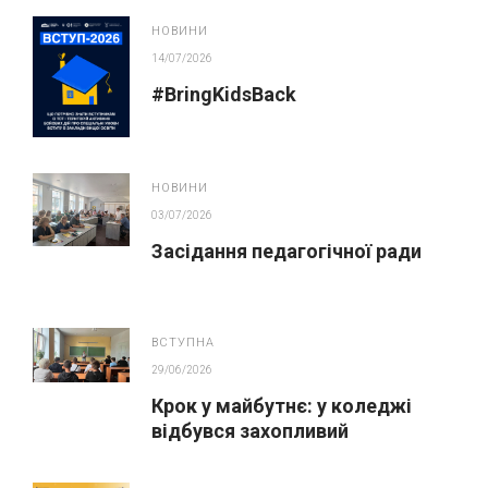
закупівлях
НОВИНИ
14/07/2026
#BringKidsBack
НОВИНИ
03/07/2026
Засідання педагогічної ради
ВСТУПНА
29/06/2026
Крок у майбутнє: у коледжі
відбувся захопливий
профорієнтаційний захід для
абітурієнтів