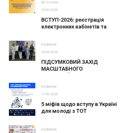
ВСТУПНА
25/06/2026
ВСТУП-2026: реєстрація
електронних кабінетів та
подання заяв до закладів ФПО
на основі 9 класів
НОВИНИ
18/06/2026
ПІДСУМКОВИЙ ЗАХІД
МАСШТАБНОГО
ІННОВАЦІЙНОГО ОСВІТНЬОГО
ПРОЄКТУ У ЛЬВОВІ
НОВИНИ
17/06/2026
5 міфів щодо вступу в Україні
для молоді з ТОТ
НОВИНИ