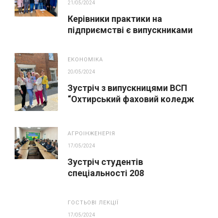
21/05/2024
Керівники практики на
підприємстві є випускниками
ВСП «Охтирський фаховий
коледж СНАУ»
ЕКОНОМІКА
20/05/2024
Зустріч з випускницями ВСП
“Охтирський фаховий коледж
СНАУ”
АГРОІНЖЕНЕРІЯ
17/05/2024
Зустріч студентів
спеціальності 208
Агроінженерія з
роботодавцями та
ГОСТЬОВІ ЛЕКЦІЇ
випускниками коледжу
17/05/2024
минулих років.