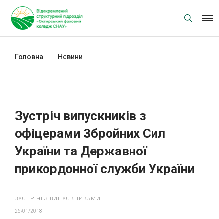
Skip
to
content
Головна
Новини
Зустріч випускників з офіцерами
Збройних Сил України та Державної
прикордонної служби України
Зустріч випускників з
офіцерами Збройних Сил
України та Державної
прикордонної служби України
ЗУСТРІЧІ З ВИПУСКНИКАМИ
26/01/2018