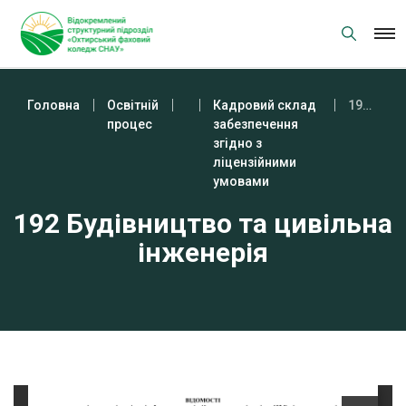
Skip
to
content
Головна
Освітній
Кадровий склад
192 Будівництво та цивільна інженерія
процес
забезпечення
згідно з
ліцензійними
умовами
192 Будівництво та цивільна
інженерія