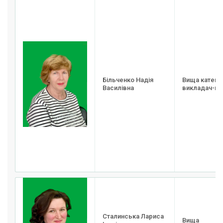
Більченко Надія
Вища категор
Василівна
викладач-м
Сталинська Лариса
Вища