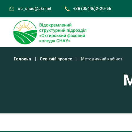
Skip
oc_snau@ukr.net
+38 (05446)2-20-66
to
content
Головна
Освітній процес
Методичний кабінет
М