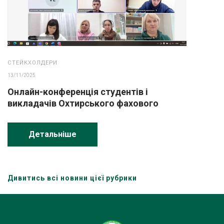
СТЕЙКХОЛДЕРИ
13/11/2025
Онлайн-конференція студентів і
викладачів Охтирського фахового
коледжу Сумського національного
аграрного університету з
Детальніше
представниками компанії UKRNAFTA
Дивитись всі новини цієї рубрики