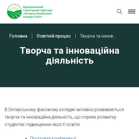
Skip
to
content
Головна
Освітній процес
Творча та інноваційна діяльність
Творча та інноваційна
діяльність
В Охтирському фаховому коледжі активно розвивається
творча та інноваційна діяльність, що сприяє розвитку
студентів і підвищенню якості освіти.
Програма конференції