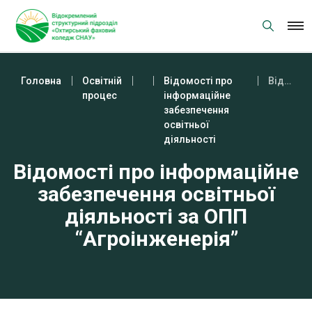
Skip
to
content
Головна
Освітній
Відомості про
Відомості про інформаційне забезпечення освітньої діяльності за ОПП “Агроінженерія”
процес
інформаційне
забезпечення
освітньої
діяльності
Відомості про інформаційне
забезпечення освітньої
діяльності за ОПП
“Агроінженерія”