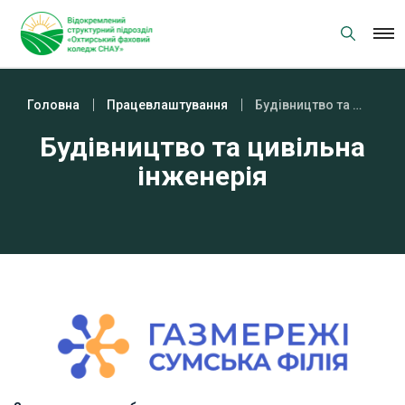
Skip
to
content
Головна
Працевлаштування
Будівництво та цивільна інженерія
Будівництво та цивільна
інженерія