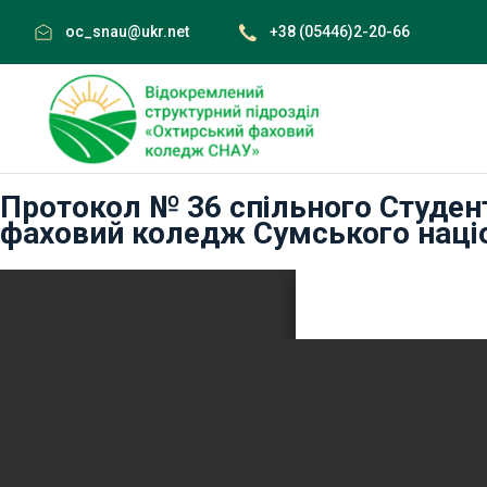
Skip
oc_snau@ukr.net
+38 (05446)2-20-66
to
content
Протокол № 36 спільного Студен
фаховий коледж Сумського націо