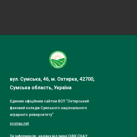
вул. Сумська, 46, м. Охтирка, 42700,
Сумська область, Україна
Єдиним офіційним сайтом ВСП "Охтирський
фаховий коледж Сумського національного
аграрного університету"
ocsnau.net
За інформацію, надану від імені ОФК СНАУ