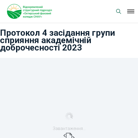
Skip
to
content
Протокол 4 засідання групи
сприяння академічній
доброчесності 2023
Завантаження…