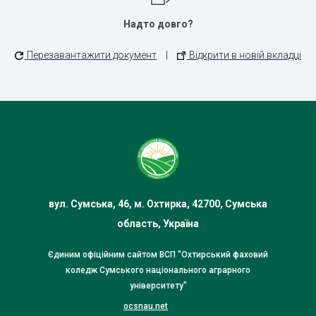
Надто довго?
Перезавантажити документ
|
Відкрити в новій вкладці
вул. Сумська, 46, м. Охтирка, 42700, Сумська
область, Україна
Єдиним офіційним сайтом ВСП "Охтирський фаховий
коледж Сумського національного аграрного
університету"
ocsnau.net