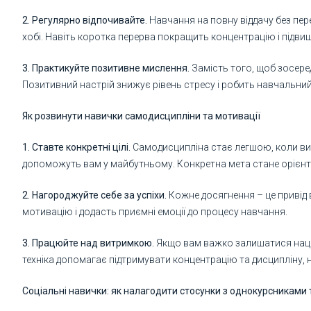
2. Регулярно відпочивайте.
Навчання на повну віддачу без пер
хобі. Навіть коротка перерва покращить концентрацію і підвищ
3. Практикуйте позитивне мислення.
Замість того, щоб зосере
Позитивний настрій знижує рівень стресу і робить навчальни
Як розвинути навички самодисципліни та мотивації
1. Ставте конкретні цілі.
Самодисципліна стає легшою, коли ви чі
допоможуть вам у майбутньому. Конкретна мета стане орієнт
2. Нагороджуйте себе за успіхи.
Кожне досягнення – це привід 
мотивацію і додасть приємні емоції до процесу навчання.
3. Працюйте над витримкою.
Якщо вам важко залишатися націл
техніка допомагає підтримувати концентрацію та дисципліну,
Соціальні навички: як налагодити стосунки з однокурсниками