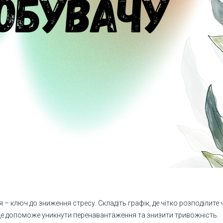
– ключ до зниження стресу. Складіть графік, де чітко розподілите 
– це допоможе уникнути перенавантаження та знизити тривожність.