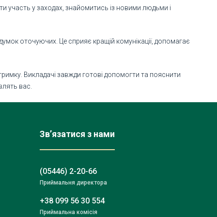
ати участь у заходах, знайомитись із новими людьми і
 думок оточуючих. Це сприяє кращій комунікації, допомагає
дтримку. Викладачі завжди готові допомогти та пояснити
влять вас.
Зв’язатися з нами
(05446) 2-20-66
Приймальня директора
+38 099 56 30 554
Приймальна комісія