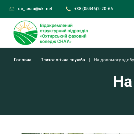
Skip
oc_snau@ukr.net
+38 (05446)2-20-66
to
content
Головна
Психологічна служба
На допомогу здобу
На