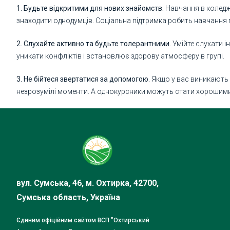
1. Будьте відкритими для нових знайомств.
Навчання в коледжі
знаходити однодумців. Соціальна підтримка робить навчання 
2. Слухайте активно та будьте толерантними.
Умійте слухати і
уникати конфліктів і встановлює здорову атмосферу в групі.
3. Не бійтеся звертатися за допомогою.
Якщо у вас виникають т
незрозумілі моменти. А однокурсники можуть стати хорошими 
вул. Сумська, 46, м. Охтирка, 42700,
Сумська область, Україна
Єдиним офіційним сайтом ВСП "Охтирський