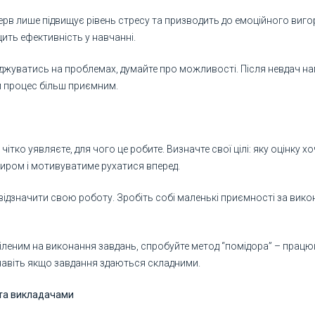
ерв лише підвищує рівень стресу та призводить до емоційного виго
ить ефективність у навчанні.
джуватись на проблемах, думайте про можливості. Після невдач на
й процес більш приємним.
тко уявляєте, для чого це робите. Визначте свої цілі: яку оцінку хо
иром і мотивуватиме рухатися вперед.
відзначити свою роботу. Зробіть собі маленькі приємності за вико
еним на виконання завдань, спробуйте метод “помідора” – працюйт
 навіть якщо завдання здаються складними.
 та викладачами