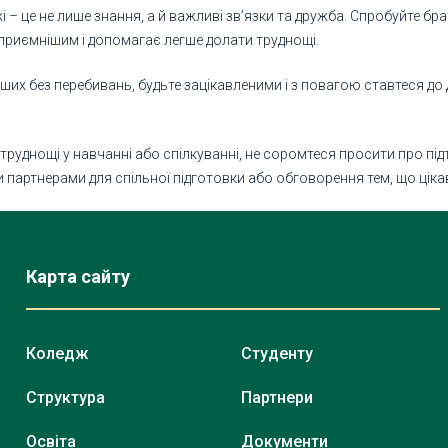
 – це не лише знання, а й важливі зв’язки та дружба. Спробуйте бр
приємнішим і допомагає легше долати труднощі.
нших без перебивань, будьте зацікавленими і з повагою ставтеся до
руднощі у навчанні або спілкуванні, не соромтеся просити про пі
партнерами для спільної підготовки або обговорення тем, що ціка
Карта сайту
Коледж
Студенту
Структура
Партнери
Освіта
Документи