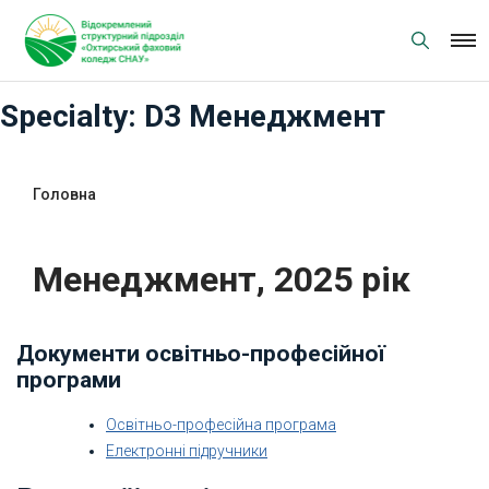
Skip
to
content
Specialty:
D3 Менеджмент
Головна
Освітні програми
Менеджмент, 2025 рік
Документи освітньо-професійної
програми
Освітньо-професійна програма
Електронні підручники