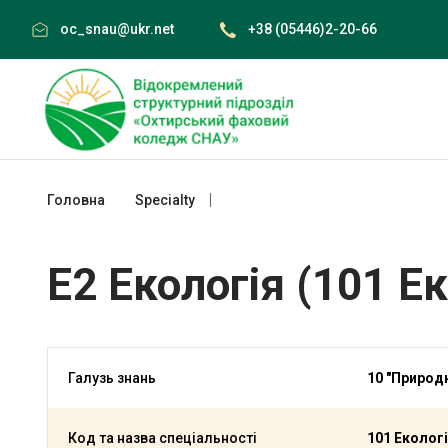
Skip
oc_snau@ukr.net
+38 (05446)2-20-66
to
content
Головна
Specialty
E2 Екологія (101 Екологія)
E2 Екологія (101 Ек
Галузь знань
10 "Природн
Код та назва спеціальності
101 Еколог