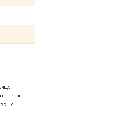
вище,
я проектів
ування.