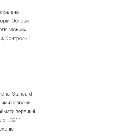
аповідна
орій; Основи
огія міських
и; Контроль і
ional Standard
йними назвами
займати первинні
лог; 3211
скопіст