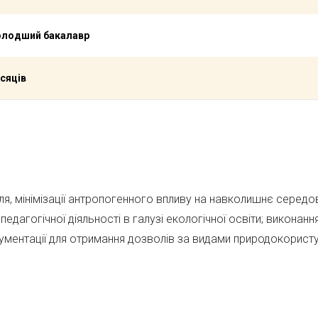
олодший бакалавр
ісяців
ілля, мінімізації антропогенного впливу на навколишнє середо
едагогічної діяльності в галузі екологічної освіти; виконанн
кументації для отримання дозволів за видами природокорист