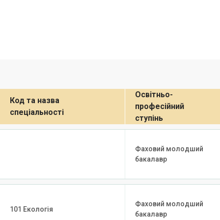
Освітньо-
Код та назва
професійний
спеціальності
ступінь
Фаховий молодший
бакалавр
Фаховий молодший
101 Екологія
бакалавр