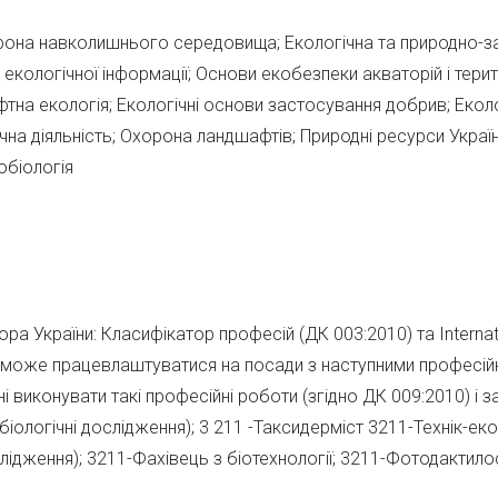
хорона навколишнього середовища; Екологічна та природно-з
екологічної інформації; Основи екобезпеки акваторій і терит
афтна екологія; Екологічні основи застосування добрив; Екол
на діяльність; Охорона ландшафтів; Природні ресурси Україн
обіологія
а України: Класифікатор професій (ДК 003:2010) та Internat
ник може працевлаштуватися на посади з наступними професі
ні виконувати такі професійні роботи (згідно ДК 009:2010) і 
біологічні дослідження); 3 211 -Таксидерміст 3211-Технік-еко
слідження); 3211-Фахівець з біотехнології; 3211-Фотодактило