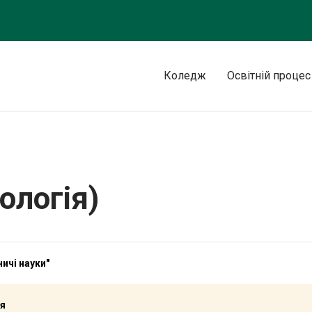
Коледж
Освітній процес
ологія)
ичі науки"
ія