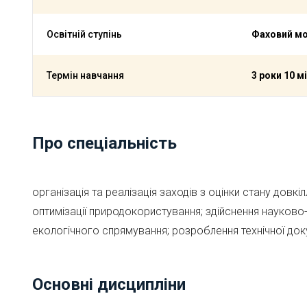
Освітній ступінь
Фаховий м
Термін навчання
3 роки 10 м
Про спеціальність
організація та реалізація заходів з оцінки стану довк
оптимізації природокористування; здійснення науково-п
екологічного спрямування; розроблення технічної до
Основні дисципліни